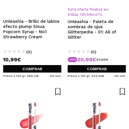
Esta oferta finaliza en:
01
días
13
h
:
59
m
:
07
s
Unleashia - Brillo de labios
Unleashia - Paleta de
efecto plump Sisua
sombras de ojos
Popcorn Syrup - No.1
Glitterpedia - 01: All of
Strawberry Cream
Glitter
(0)
(0)
10,99€
20,99€
27,99€
-25%
COMPRAR
COMPRAR
Precio x 100 gr: 289,21€
IVA Incl.
Precio x 100 gr: 424,09€
IVA Incl.