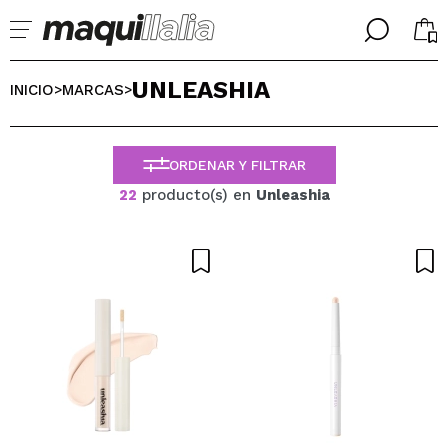
╳
╳
UNLEASHIA
SELECCIONA TU IDIOMA
INICIO
MARCAS
>
>
Ya soy #maquilover, tengo cuenta
BIENVENIDX!
ESPAÑOL
ENGLISH
ORDENAR Y FILTRAR
FRANCES
22
producto(s) en
Unleashia
ALEMAN
ITALIANO
PORTUGUESE
¿Olvidaste la contraseña?
No tengo cuenta aquí