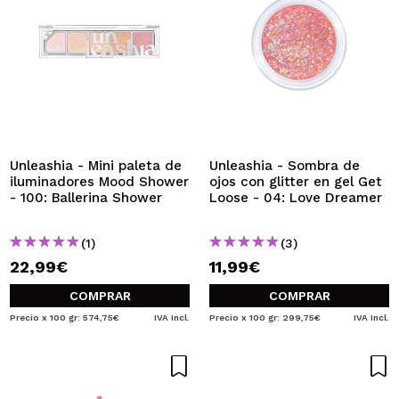
Unleashia - Mini paleta de
Unleashia - Sombra de
iluminadores Mood Shower
ojos con glitter en gel Get
- 100: Ballerina Shower
Loose - 04: Love Dreamer
(1)
(3)
22,99€
11,99€
COMPRAR
COMPRAR
Precio x 100 gr: 574,75€
IVA Incl.
Precio x 100 gr: 299,75€
IVA Incl.