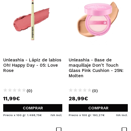
Unleashia - Lápiz de labios
Unleashia - Base de
Oh! Happy Day - 05: Love
maquillaje Don't Touch
Rose
Glass Pink Cushion - 25N:
Molten
(0)
(0)
11,99€
28,99€
COMPRAR
COMPRAR
Precio x 100 gr: 1.498,75€
IVA Incl.
Precio x 100 gr: 193,27€
IVA Incl.