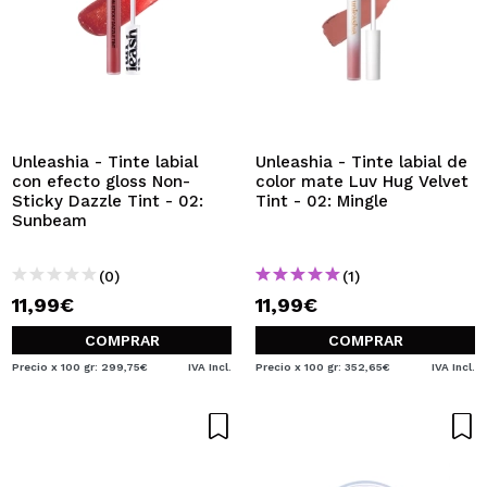
Unleashia - Tinte labial
Unleashia - Tinte labial de
con efecto gloss Non-
color mate Luv Hug Velvet
Sticky Dazzle Tint - 02:
Tint - 02: Mingle
Sunbeam
(0)
(1)
11,99€
11,99€
COMPRAR
COMPRAR
Precio x 100 gr: 299,75€
IVA Incl.
Precio x 100 gr: 352,65€
IVA Incl.