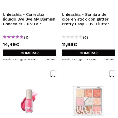
QUIERO REGISTRARME
Al crear una cuenta en Maquillalia.com podrás realizar
Unleashia - Corrector
Unleashia - Sombra de
tus compras rápidamente, revisar el estado de tus
líquido Bye Bye My Blemish
ojos en stick con glitter
pedidos y consultar tus operaciones anteriores.
Concealer - 05: Fair
Pretty Easy - 02: Flutter
(1)
(0)
CREAR CUENTA
14,49€
11,99€
COMPRAR
COMPRAR
Precio x 100 gr: 579,60€
IVA Incl.
Precio x 100 gr: 1.712,86€
IVA Incl.