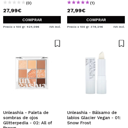
(0)
(1)
27,99€
27,99€
COMPRAR
COMPRAR
Precio x 100 gr: 424,09€
IVA Incl.
Precio x 100 gr: 378,24€
IVA Incl.
Unleashia - Paleta de
Unleashia - Bálsamo de
sombras de ojos
labios Glacier Vegan - 01:
Glitterpedia - 02: All of
Snow Frost