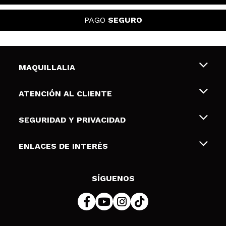
PAGO
SEGURO
MAQUILLALIA
Sobre nosotros
ATENCIÓN AL CLIENTE
Empleo
Envíos y devoluciones
SEGURIDAD Y PRIVACIDAD
Tarjetas de Regalo
Desistimiento / Devoluciones
Terminos y condiciones de uso
ENLACES DE INTERÉS
Formas de pago
Pólitica de Privacidad
Contacto
Descuento Estudiantes
Política de cookies
SÍGUENOS
Resolución de litigios en línea (ODR)