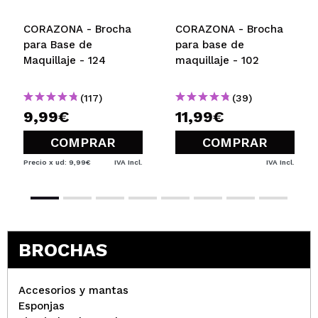
inma
CORAZONA - Brocha
CORAZONA - Brocha
tiene una forma perfecta para el iluminador y para
para Base de
para base de
los coloretes que son mas bien luminosos, deja un
Maquillaje - 124
maquillaje - 102
halo de luz precioso en las mejillas
¿Recomendarías su compra?
Si
Opinión
Hace 1
(117)
(39)
Responder
|
|
verificada
Útil
año
9,99€
11,99€
COMPRAR
COMPRAR
carmen
Precio x ud: 9,99€
IVA Incl.
IVA Incl.
me gusta mucho tanto para iluminador como para
colorete luminoso en la zona de las manzanitas,
tiene la forma y consistencia justas
¿Recomendarías su compra?
Si
Opinión
Hace 1
BROCHAS
Responder
|
|
verificada
Útil
año
Accesorios y mantas
Esponjas
Inés