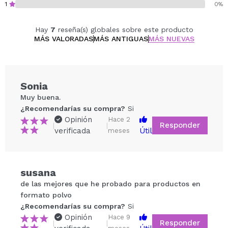
1
0%
Hay
7
reseña(s) globales sobre este producto
MÁS VALORADAS
MÁS ANTIGUAS
MÁS NUEVAS
Sonia
Muy buena.
¿Recomendarías su compra?
Si
Opinión
Hace 2
Responder
|
|
verificada
Útil
meses
susana
Compartir un vídeo o una foto
de las mejores que he probado para productos en
Tu vídeo podría ser el primero. Imagínatelo...
formato polvo
¿Recomendarías su compra?
Si
Opinión
Hace 9
Responder
|
|
¿Recomendarías su compra?
Si
No