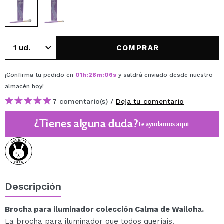
COMPRAR
¡Confirma tu pedido en
01
h
:
28
m
:
06
s
y saldrá enviado desde nuestro
almacén
hoy
!
7 comentario(s) /
Deja tu comentario
¿Tienes alguna duda?
Te ayudamos
aquí
Descripción
Brocha para iluminador colección Calma de Wailoha.
La brocha para iluminador que todos queríais.