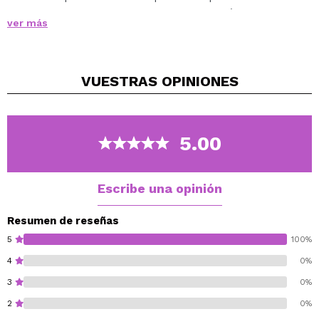
Su punta en forma de llama te permitirá aplicar con
ver más
precisión el iluminador o topper para tu colorete,
sellar con precisión el corrector, aplicar tu contorno
favorito...
VUESTRAS
OPINIONES
Con un poquito más de presión puedes difuminar lo que
se ponga por delante.
5.00
Escribe una opinión
Resumen de reseñas
5
100%
4
0%
3
0%
2
0%