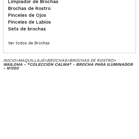
Limpiador de Brochas
De verdad que merecen muchísimo la pena las
Brochas de Rostro
brochas de Wailoha, tengo varias y esta no iba a ser
Pinceles de Ojos
menos! El pelo es tan suavito, muy muy buena
Pinceles de Labios
calidad.
Sets de brochas
¿Recomendarías su compra?
Si
Responder
Útil
|
Hace 2 años
Ver todos de Brochas
INICIO
>
MAQUILLAJE
>
BROCHAS
>
BROCHAS DE ROSTRO
>
WAILOHA - *COLECCIÓN CALMA* - BROCHA PARA ILUMINADOR
- Nº203