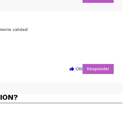
lente calidad!
5
Responder
Útil
CIÓN?
Responder
Útil