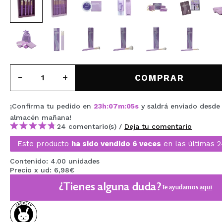
MAQUIFARMA
KOREA ZONE
TRAVEL SIZE
NATURE
COMPRAR
OFERTAS
¡Confirma tu pedido en
23
h
:
07
m
:
04
s
y saldrá enviado desde
almacén
mañana
!
OUTLET
24 comentario(s) /
Deja tu comentario
¡HAN VUELTO!
Este producto
ha sido vendido 6 veces
en las últimas 
PRÓXIMAMENTE
Contenido: 4.00 unidades
Precio x ud: 6,98€
BLOG
¿Tienes alguna duda?
Te ayudamos
aquí