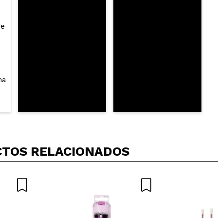
LIA
tes, la mejor la del iluminador
 su compra?
Si
Opinión verificada
|
Hace 1 año
comprado varios juegos
 su compra?
Si
Opinión verificada
|
Hace 1 año
TOS RELACIONADOS
comprado varios juegos
 su compra?
Si
Opinión verificada
|
Hace 1 año