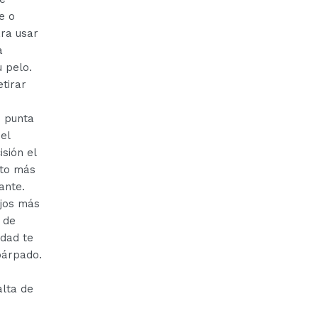
e o
ara usar
a
u pelo.
tirar
u punta
el
sión el
to más
ante.
jos más
 de
idad te
árpado.
alta de