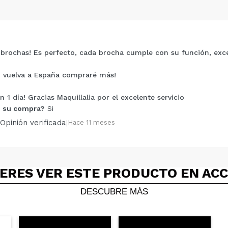
brochas! Es perfecto, cada brocha cumple con su función, exce
Compartir un vídeo o una foto
Tu vídeo podría ser el primero. Imagínatelo...
 vuelva a España compraré más!
n 1 día! Gracias Maquillalia por el excelente servicio
5/
compra?
Si
No
 su compra?
Si
Opinión verificada
|
Hace 11 meses
AR
ERES VER ESTE PRODUCTO EN AC
 el diseño es precioso a la vez que elegante
 su compra?
Si
DESCUBRE MÁS
Opinión verificada
|
Hace 11 meses