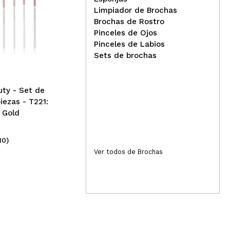
Limpiador de Brochas
Brochas de Rostro
Real Techniques - Mini set
Eig
Pinceles de Ojos
de brochas Travel Fantasy
5 p
Pinceles de Labios
 Buenas brochas!!
Sets de brochas
Responder
Útil
ty - Set de
iezas - T221:
 Gold
10)
(14)
25,99€
Ver todos de Brochas
9,
Responder
Útil
as de ojos