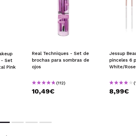
 La de la base se queda un poco pequeña, pero la reparte bien.
 su compra?
Si
Opinión verificada
|
Hace 1 año
Real Techniques - Set de
Jessup Beau
akeup
brochas para sombras de
pinceles 6 p
 - Set
ojos
White/Rose
al Pink
uy bonitas y cómodas
(112)
(
 su compra?
Si
10,49€
8,99€
Opinión verificada
|
Hace 1 año
y con un diseño precioso, seguro que mas adelante me compro l
 su compra?
Si