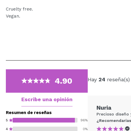
Cruelty free.
Vegan.
4.90
Hay
24
reseña(s)
Escribe una opinión
Nuria
Resumen de reseñas
Precioso diseño 
5
96%
¿Recomendarías
|
4
0%