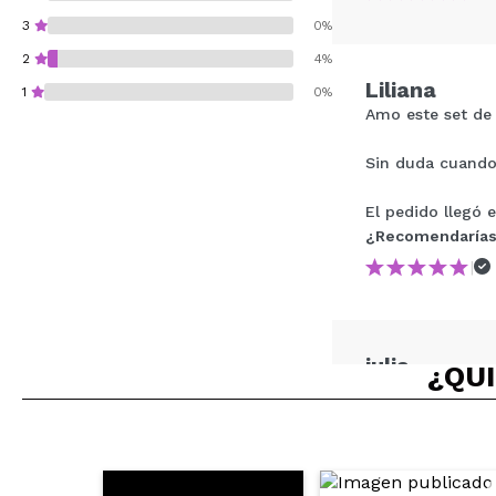
3
0%
2
4%
Liliana
1
0%
Amo este set de 
Sin duda cuando
El pedido llegó e
¿Recomendarías su 
¿Recomendarías
|
ENVI
julia
¿QUI
son muy suaves y
¿Recomendarías
|