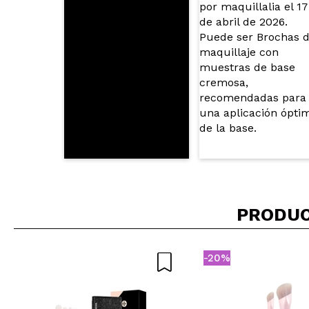
BELLA NOE
Suaves y excelen
¿Recomendarías
|
Berta
Fantásticas. He 
¿Recomendarías
|
PRODUC
Berta
-20%
Fantásticas. He 
¿Recomendarías
|