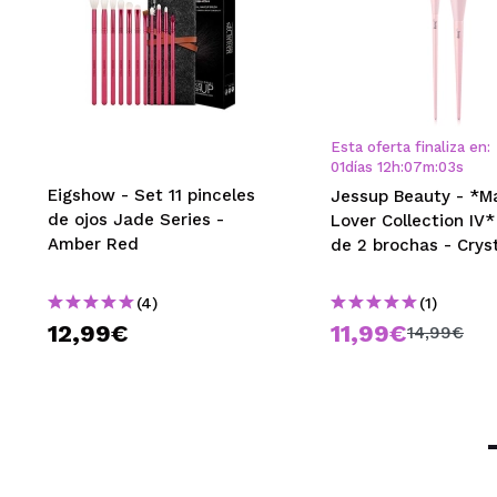
Lorena
Espectaculares!!
¿Recomendarías
Esta oferta finaliza en:
|
01
días
12
h
:
07
m
:
02
s
Eigshow - Set 11 pinceles
Jessup Beauty - *M
de ojos Jade Series -
Lover Collection IV*
Amber Red
de 2 brochas - Cryst
Cristina
Unas brochas m
(4)
(1)
¿Recomendarías
12,99€
11,99€
14,99€
|
vanesa
super suavitas 
¿Recomendarías