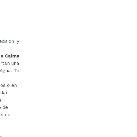
cisión y
de Calma
rtan una
 Agua. Te
dos o en
 dar
a
e de
́s de
ue