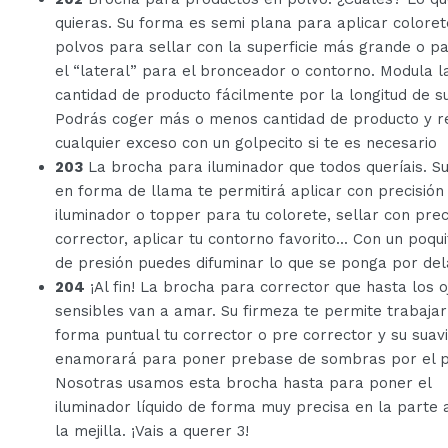
quieras. Su forma es semi plana para aplicar coloret
polvos para sellar con la superficie más grande o p
el “lateral” para el bronceador o contorno. Modula l
cantidad de producto fácilmente por la longitud de s
Podrás coger más o menos cantidad de producto y re
cualquier exceso con un golpecito si te es necesario
203
La brocha para iluminador que todos queríais. S
en forma de llama te permitirá aplicar con precisión 
iluminador o topper para tu colorete, sellar con preci
corrector, aplicar tu contorno favorito... Con un poqui
de presión puedes difuminar lo que se ponga por del
204
¡Al fin! La brocha para corrector que hasta los o
sensibles van a amar. Su firmeza te permite trabajar
forma puntual tu corrector o pre corrector y su suav
enamorará para poner prebase de sombras por el p
Nosotras usamos esta brocha hasta para poner el
iluminador líquido de forma muy precisa en la parte 
la mejilla. ¡Vais a querer 3!