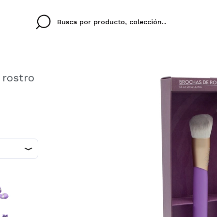
 rostro
Cristina
Antonia
Ines
No tengo cuenta aqu
U IDIOMA
ez que
Buena experiencia
Muy bien
Spedizi
QUIER
ESPAÑOL
ENGLISH
eriencia
imballa
ajería.
elegan
colori sc
Al crear una cuenta en
rápidamente, revisar e
anteriores.