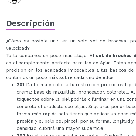
Descripción
¿Cómo es posible unir, en un solo set de brochas, pre
velocidad?
Te lo contamos un poco más abajo. El
set de brochas 
es el complemento perfecto para las de Agua. Estas apo
precisión en los acabados impecables a tus básicos de
contamos un poco más sobre cada uno de ellos.
201
Da forma y color a tu rostro con productos líqui
crema: base de maquillaje, bronceador, colorete... Al
toquecitos sobre la piel podrás difuminar en una zon
concreta el producto que elijas. Si quieres poner bas
forma más rápida solo tienes que aplicar un poco ma
presión y el pelo del pincel, por su forma, longitud y
densidad, cubrirá una mayor superficie.
202
Brocha para productos en polvo. ¿Cuáles? Lo q