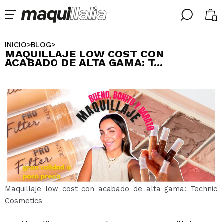
╳
╳
SELECCIONA TU IDIOMA
INICIO
BLOG
>
>
MAQUILLAJE LOW COST CON
Ya soy #maquilover, tengo cuenta
ACABADO DE ALTA GAMA: T...
BIENVENIDX!
ESPAÑOL
ENGLISH
FRANCES
ALEMAN
ITALIANO
PORTUGUESE
¿Olvidaste la contraseña?
Maquillaje low cost con acabado de alta gama: Technic
Cosmetics
No tengo cuenta aquí