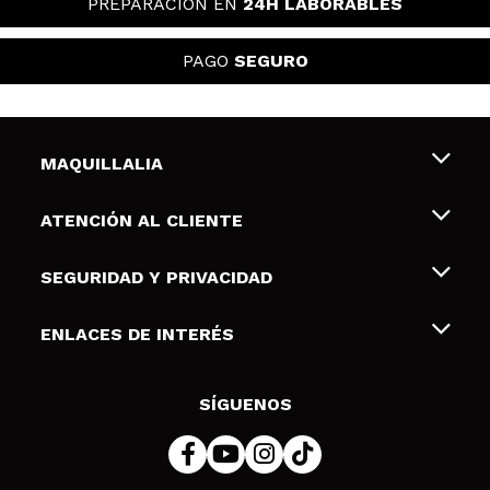
PREPARACIÓN EN
24H LABORABLES
PAGO
SEGURO
MAQUILLALIA
Sobre nosotros
ATENCIÓN AL CLIENTE
Empleo
Envíos y devoluciones
SEGURIDAD Y PRIVACIDAD
Tarjetas de Regalo
Desistimiento / Devoluciones
Terminos y condiciones de uso
ENLACES DE INTERÉS
Formas de pago
Pólitica de Privacidad
Contacto
Descuento Estudiantes
Política de cookies
SÍGUENOS
Resolución de litigios en línea (ODR)