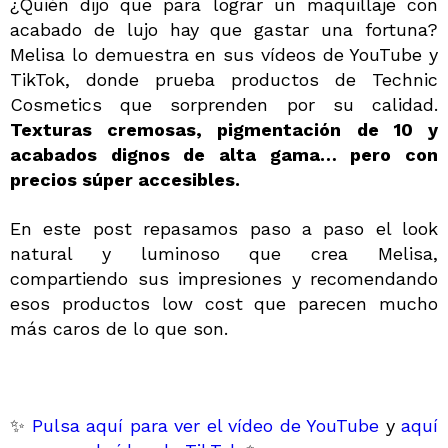
QUIERO REGISTRARME
¿Quién dijo que para lograr un maquillaje con
acabado de lujo hay que gastar una fortuna?
Al crear una cuenta en Maquillalia.com podrás realizar
Melisa lo demuestra en sus vídeos de YouTube y
tus compras rápidamente, revisar el estado de tus
TikTok, donde prueba productos de Technic
pedidos y consultar tus operaciones anteriores.
Cosmetics que sorprenden por su calidad.
Texturas cremosas, pigmentación de 10 y
CREAR CUENTA
acabados dignos de alta gama… pero con
precios súper accesibles.
En este post repasamos paso a paso el look
natural y luminoso que crea Melisa,
compartiendo sus impresiones y recomendando
esos productos low cost que parecen mucho
más caros de lo que son.
✨
Pulsa aquí para ver el vídeo de YouTube
y
aquí