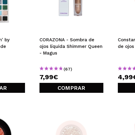
 by
CORAZONA - Sombra de
Constan
 de
ojos líquida Shimmer Queen
de ojos
- Magus
(67)
7,99€
4,99
AR
COMPRAR