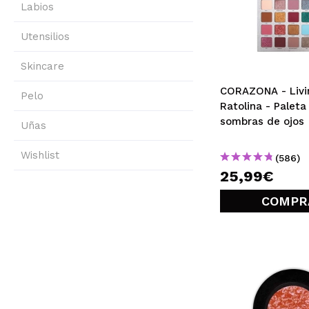
Labios
MAQUIFARMA
Utensilios
KOREA ZONE
TRAVEL SIZE
Skincare
CORAZONA - Livin'
NATURE
Pelo
Ratolina - Paleta
sombras de ojos
Uñas
OFERTAS
Wishlist
(586)
OUTLET
25,99€
¡HAN VUELTO!
COMPR
PRÓXIMAMENTE
BLOG