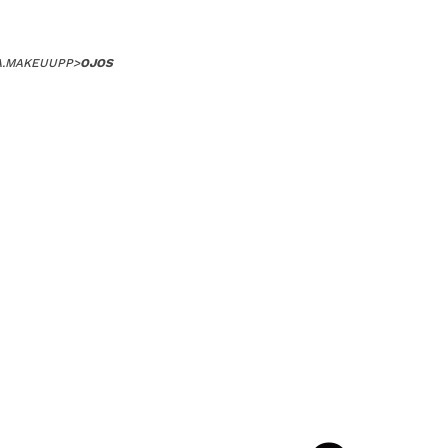
A.MAKEUUPP
>
OJOS