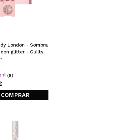
ody London - Sombra
con glitter - Guilty
e
(8)
€
COMPRAR