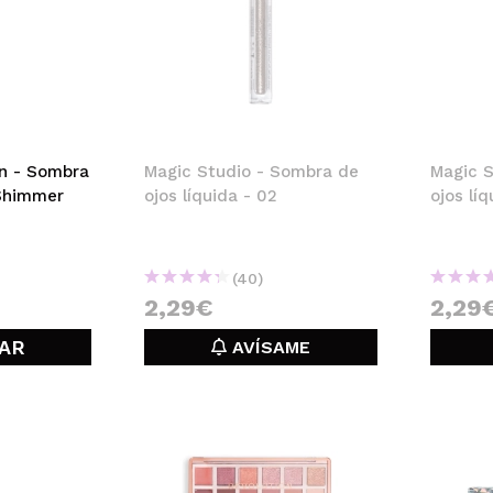
n - Sombra
Magic Studio - Sombra de
Magic S
 Shimmer
ojos líquida - 02
ojos líq
(40)
2,29€
2,29
AR
AVÍSAME