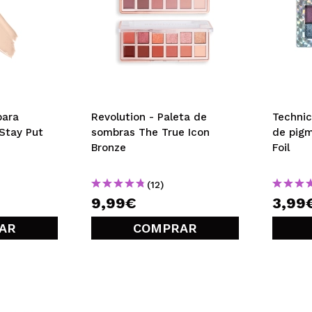
para
Revolution - Paleta de
Technic
Stay Put
sombras The True Icon
de pig
Bronze
Foil
(12)
9,99€
3,99
AR
COMPRAR