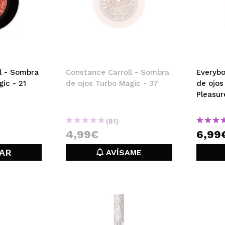
l - Sombra
Constance Carroll - Sombra
Everyb
ic - 21
de ojos Turbo Magic - 37
de ojos 
Pleasur
(81)
4,99€
6,99
AR
AVÍSAME