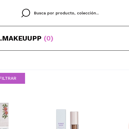
A.MAKEUUPP
(0)
Cristina
Antonia
Ines
No tengo cuenta aqu
U IDIOMA
ez que
Buena experiencia
Muy bien
Spedizi
FILTRAR
QUIER
ESPAÑOL
ENGLISH
eriencia
imballa
ajería.
elegan
colori sc
Al crear una cuenta en
rápidamente, revisar e
anteriores.