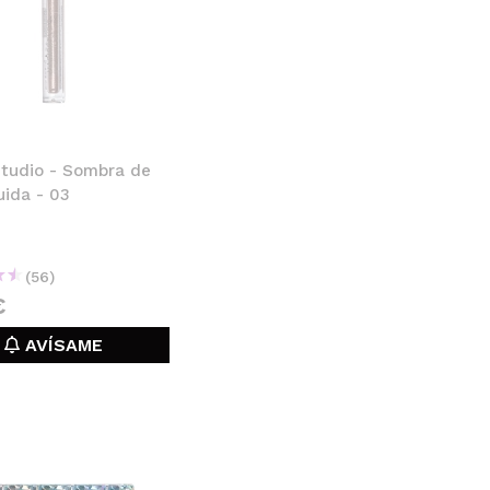
tudio - Sombra de
uida - 03
(56)
€
AVÍSAME