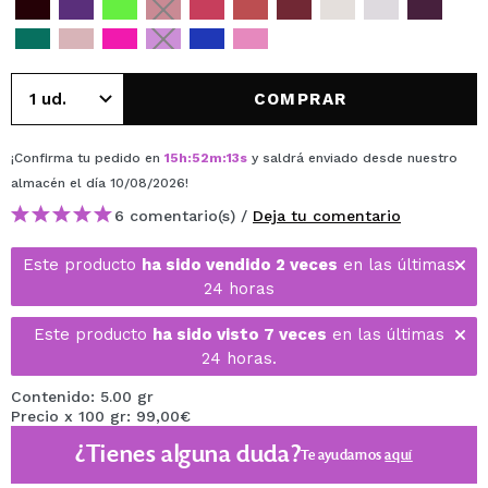
COMPRAR
¡Confirma tu pedido en
15
h
:
52
m
:
13
s
y saldrá enviado desde nuestro
almacén
el día 10/08/2026
!
6 comentario(s) /
Deja tu comentario
Este producto
ha sido vendido 2 veces
en las últimas
24 horas
Este producto
ha sido visto 7 veces
en las últimas
24 horas.
Contenido: 5.00 gr
Precio x 100 gr: 99,00€
¿Tienes alguna duda?
Te ayudamos
aquí