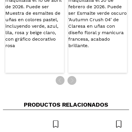
Marta
102 es un true nude frio claro, precioso. El acabado
en brillo superelegante, con top coat de acabado
mate me encanta tambien. Perfecto para todo.
Tiene opacidad, una pasada es suficiente.
¿Recomendarías su compra?
Si
Opinión
Hace 4
Responder
|
|
verificada
Útil
años
Carla
rosita nude muy femenino! es muy elegante y no te
cansas del color! sirve para dia a dia o para un dia
PRODUCTOS RELACIONADOS
mas especial
¿Recomendarías su compra?
Si
Responder
Útil
|
Hace 4 años