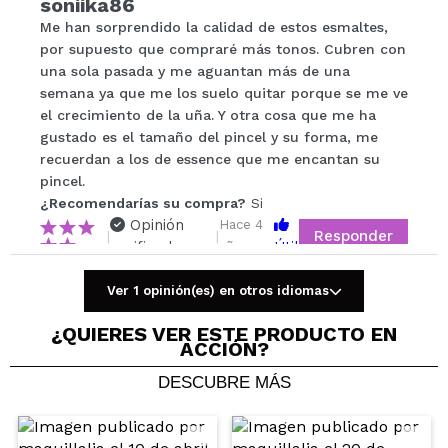
soniika86
Compartir un vídeo o una foto
Me han sorprendido la calidad de estos esmaltes,
Tu vídeo podría ser el primero. Imagínatelo...
por supuesto que compraré más tonos. Cubren con
una sola pasada y me aguantan más de una
semana ya que me los suelo quitar porque se me ve
¿Recomendarías su compra?
Si
No
el crecimiento de la uña. Y otra cosa que me ha
5/5
gustado es el tamaño del pincel y su forma, me
recuerdan a los de essence que me encantan su
pincel.
ENVIAR
¿Recomendarías su compra?
Si
Opinión
Hace 4
Responder
|
|
verificada
Útil
años
Ver 1 opinión(es) en otros idiomas
Erika
¿QUIERES VER ESTE PRODUCTO EN
ACCIÓN?
Color precioso y pigmenta muy bien
¿Recomendarías su compra?
Si
DESCUBRE MÁS
Opinión
Hace 4
Responder
|
|
verificada
Útil
años