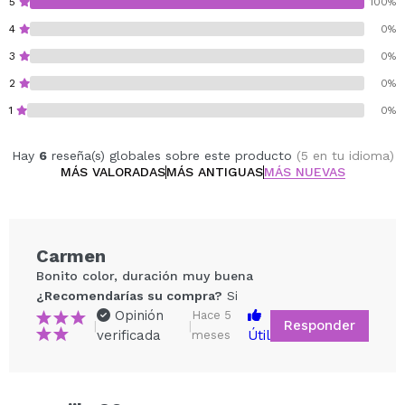
5
100%
Lámpara UV 36 W – 120 seg
4
0%
Cruelty free.
3
0%
2
0%
1
0%
Hay
6
reseña(s) globales sobre este producto
(5 en tu idioma)
MÁS VALORADAS
MÁS ANTIGUAS
MÁS NUEVAS
Carmen
Bonito color, duración muy buena
¿Recomendarías su compra?
Si
Opinión
Hace 5
Responder
|
|
verificada
Útil
meses