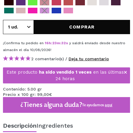
COMPRAR
¡Confirma tu pedido en
16
h
:
23
m
:
32
s
y saldrá enviado desde nuestro
almacén
el día 10/08/2026
!
2 comentario(s) /
Deja tu comentario
Este producto
ha sido vendido 1 veces
en las últimas
24 horas
Contenido: 5.00 gr
Precio x 100 gr: 99,00€
¿Tienes alguna duda?
Te ayudamos
aquí
Descripción
Ingredientes