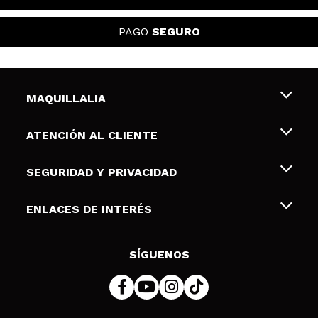
PAGO
SEGURO
MAQUILLALIA
Sobre nosotros
ATENCIÓN AL CLIENTE
Empleo
Envíos y devoluciones
SEGURIDAD Y PRIVACIDAD
Tarjetas de Regalo
Desistimiento / Devoluciones
Terminos y condiciones de uso
ENLACES DE INTERÉS
Formas de pago
Pólitica de Privacidad
Contacto
Descuento Estudiantes
Política de cookies
SÍGUENOS
Resolución de litigios en línea (ODR)