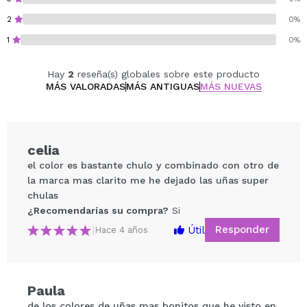
2
0%
1
0%
Hay
2
reseña(s) globales sobre este producto
MÁS VALORADAS
MÁS ANTIGUAS
MÁS NUEVAS
celia
el color es bastante chulo y combinado con otro de
la marca mas clarito me he dejado las uñas super
chulas
¿Recomendarías su compra?
Si
Responder
Útil
|
Hace 4 años
Compartir un vídeo o una foto
Paula
Tu vídeo podría ser el primero. Imagínatelo...
de los colores de uñas mas bonitos que he visto en