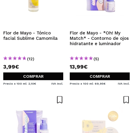
Flor de Mayo - Tónico
Flor de Mayo - *Oh! My
facial Sublime Camomila
Match* - Contorno de ojos
hidratante e luminador
(12)
(5)
3,99€
13,99€
COMPRAR
COMPRAR
Precio x 100 ml: 2,10€
IVA Incl.
Precio x 100 ml: 69,95€
IVA Incl.