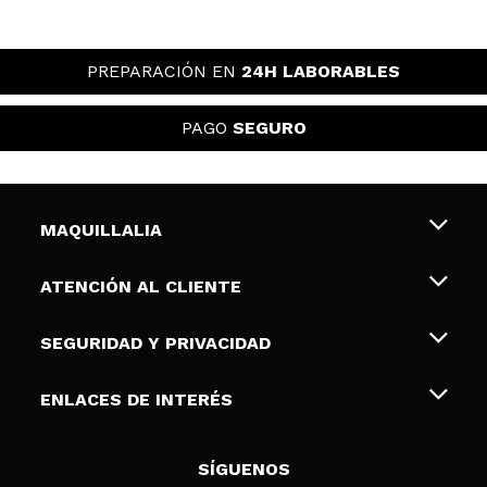
PREPARACIÓN EN
24H LABORABLES
PAGO
SEGURO
MAQUILLALIA
Sobre nosotros
ATENCIÓN AL CLIENTE
Empleo
Envíos y devoluciones
SEGURIDAD Y PRIVACIDAD
Tarjetas de Regalo
Desistimiento / Devoluciones
Terminos y condiciones de uso
ENLACES DE INTERÉS
Formas de pago
Pólitica de Privacidad
Contacto
Descuento Estudiantes
Política de cookies
SÍGUENOS