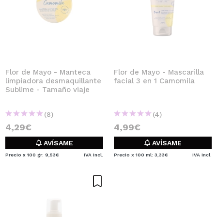
Flor de Mayo - Manteca
Flor de Mayo - Mascarilla
limpiadora desmaquillante
facial 3 en 1 Camomila
Sublime - Tamaño viaje
(8)
(4)
4,29€
4,99€
AVÍSAME
AVÍSAME
Precio x 100 gr: 9,53€
IVA Incl.
Precio x 100 ml: 3,33€
IVA Incl.