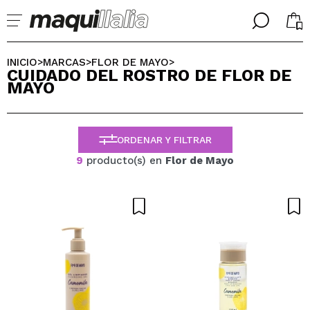
╳
╳
SELECCIONA TU IDIOMA
INICIO
MARCAS
FLOR DE MAYO
>
>
>
CUIDADO DEL ROSTRO DE FLOR DE
Ya soy #maquilover, tengo cuenta
MAYO
BIENVENIDX!
ESPAÑOL
ENGLISH
FRANCES
ORDENAR Y FILTRAR
ALEMAN
ITALIANO
9
producto(s) en
Flor de Mayo
PORTUGUESE
¿Olvidaste la contraseña?
No tengo cuenta aquí