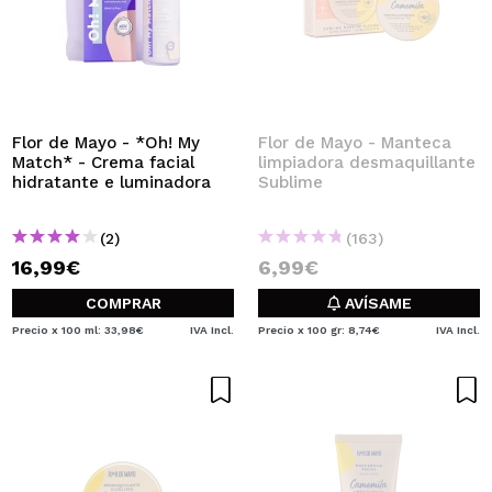
Flor de Mayo - *Oh! My
Flor de Mayo - Manteca
Match* - Crema facial
limpiadora desmaquillante
hidratante e luminadora
Sublime
(2)
(163)
16,99€
6,99€
COMPRAR
AVÍSAME
Precio x 100 ml: 33,98€
IVA Incl.
Precio x 100 gr: 8,74€
IVA Incl.