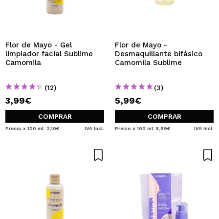
QUIERO REGISTRARME
Al crear una cuenta en Maquillalia.com podrás realizar
tus compras rápidamente, revisar el estado de tus
pedidos y consultar tus operaciones anteriores.
Flor de Mayo - Gel
Flor de Mayo -
limpiador facial Sublime
Desmaquillante bifásico
Camomila
Camomila Sublime
CREAR CUENTA
(12)
(3)
3,99€
5,99€
COMPRAR
COMPRAR
Precio x 100 ml: 2,10€
IVA Incl.
Precio x 100 ml: 5,99€
IVA Incl.