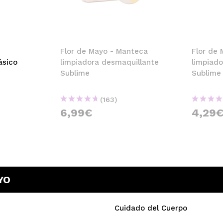
Flor de Mayo - Manteca
Flor de
ásico
limpiadora desmaquillante
limpiad
Sublime
Sublime
(163)
6,99€
4,29
YO
Cuidado del Cuerpo