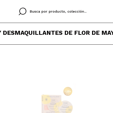
Y DESMAQUILLANTES DE FLOR DE MA
Cristina
Antonia
Ines
No tengo cuenta aqu
U IDIOMA
ez que
Buena experiencia
Muy bien
Spedizi
QUIER
ESPAÑOL
ENGLISH
eriencia
imballa
ajería.
elegan
colori sc
Al crear una cuenta en
rápidamente, revisar e
anteriores.