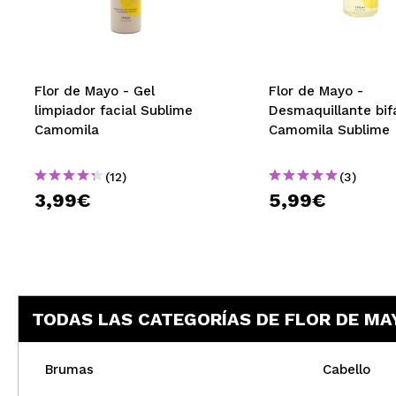
MAQUIFARMA
KOREA ZONE
TRAVEL SIZE
Flor de Mayo - Gel
Flor de Mayo -
limpiador facial Sublime
Desmaquillante bif
NATURE
Camomila
Camomila Sublime
(12)
(3)
OFERTAS
3,99€
5,99€
OUTLET
¡HAN VUELTO!
PRÓXIMAMENTE
TODAS LAS CATEGORÍAS DE FLOR DE MA
BLOG
Brumas
Cabello