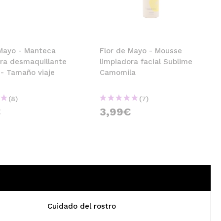
CREAR CUENTA
 Mayo - Manteca
Flor de Mayo - Mousse
ora desmaquillante
limpiadora facial Sublime
 - Tamaño viaje
Camomila
(8)
(7)
€
3,99€
Cuidado del rostro