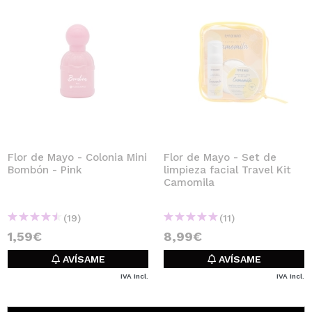
Flor de Mayo - Colonia Mini
Flor de Mayo - Set de
Bombón - Pink
limpieza facial Travel Kit
Camomila
(19)
(11)
1,59€
8,99€
AVÍSAME
AVÍSAME
IVA Incl.
IVA Incl.