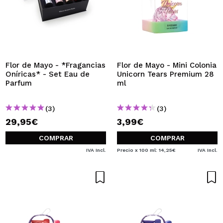
Flor de Mayo - *Fragancias
Flor de Mayo - Mini Colonia
Oníricas* - Set Eau de
Unicorn Tears Premium 28
Parfum
ml
(3)
(3)
29,95€
3,99€
COMPRAR
COMPRAR
IVA Incl.
Precio x 100 ml: 14,25€
IVA Incl.