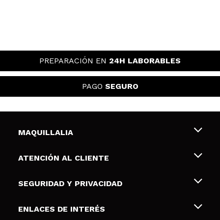
PREPARACIÓN EN
24H LABORABLES
PAGO
SEGURO
MAQUILLALIA
Sobre nosotros
ATENCIÓN AL CLIENTE
Empleo
Envíos y devoluciones
SEGURIDAD Y PRIVACIDAD
Tarjetas de Regalo
Desistimiento / Devoluciones
Terminos y condiciones de uso
ENLACES DE INTERÉS
Formas de pago
Pólitica de Privacidad