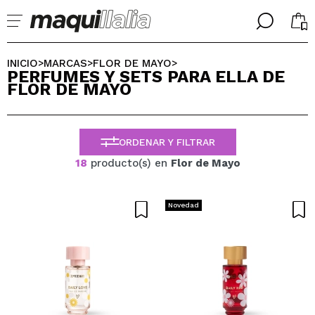
╳
╳
SELECCIONA TU IDIOMA
INICIO
MARCAS
FLOR DE MAYO
>
>
>
PERFUMES Y SETS PARA ELLA DE
Ya soy #maquilover, tengo cuenta
FLOR DE MAYO
BIENVENIDX!
ESPAÑOL
ENGLISH
FRANCES
ORDENAR Y FILTRAR
ALEMAN
ITALIANO
18
producto(s) en
Flor de Mayo
PORTUGUESE
¿Olvidaste la contraseña?
Novedad
No tengo cuenta aquí