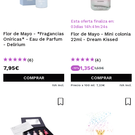
Esta oferta finaliza en:
03
días
14
h
:
41
m
:
23
s
Flor de Mayo - *Fragancias
Flor de Mayo - Mini colonia
Oníricas* - Eau de Parfum
22ml - Dream Kissed
- Delirium
(6)
(4)
7,95€
1,35€
1,59€
-15%
COMPRAR
COMPRAR
IVA Incl.
Precio x 100 ml: 7,23€
IVA Incl.