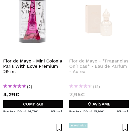
Flor de Mayo - Mini Colonia
Flor de Mayo - *Fragancias
Paris With Love Premium
Oníricas* - Eau de Parfum
29 ml
- Aurea
(2)
(12)
4,29€
7,95€
COMPRAR
AVÍSAME
Precio x 100 ml: 14,79€
IVA Incl.
Precio x 100 ml: 15,90€
IVA Incl.
Travel Size