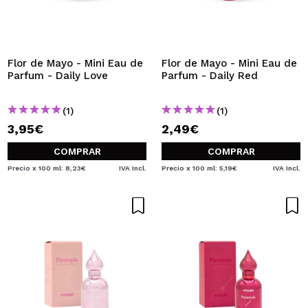
QUIERO REGISTRARME
Al crear una cuenta en Maquillalia.com podrás realizar
tus compras rápidamente, revisar el estado de tus
pedidos y consultar tus operaciones anteriores.
Flor de Mayo - Mini Eau de
Flor de Mayo - Mini Eau de
Parfum - Daily Love
Parfum - Daily Red
CREAR CUENTA
(1)
(1)
3,95€
2,49€
COMPRAR
COMPRAR
Precio x 100 ml: 8,23€
IVA Incl.
Precio x 100 ml: 5,19€
IVA Incl.