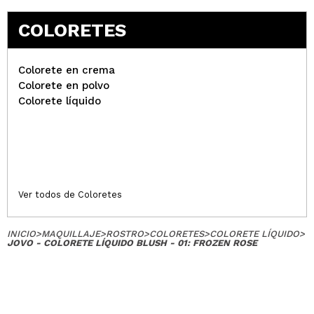
monica
es un colorete increible por el precio que tiene, la
COLORETES
formula es ligerita y se puede modular bien sin
mover la base
¿Recomendarías su compra?
Si
Colorete en crema
Responder
Útil
|
Hace 3 años
Colorete en polvo
Colorete líquido
Emi
Es súper bonito!!
¿Recomendarías su compra?
Si
Opinión
Hace 3
Ver todos de Coloretes
Responder
|
|
verificada
Útil
años
INICIO
>
MAQUILLAJE
>
ROSTRO
>
COLORETES
>
COLORETE LÍQUIDO
>
JOVO - COLORETE LÍQUIDO BLUSH - 01: FROZEN ROSE
Teresa
Se integra muy bien con la piel, queda precioso
cuando se aplica y favorece una barbaridad a la
cara.