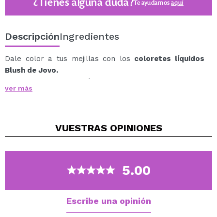
¿Tienes alguna duda?
Te ayudamos
aquí
Descripción
Ingredientes
Dale color a tus mejillas con los
coloretes líquidos
Blush de Jovo.
Este colorete con fórmula ligera y duradera se
ver más
extiende y se fija perfectamente consiguiendo un rubor
sutil y saludable.
Su textura líquida se extiende perfectamente sobre tu
VUESTRAS
OPINIONES
piel, aportándole un color suave para un acabado
natural a tu medida: lo sentirás como una segunda piel.
Coloca una pequeña cantidad de colorete en las yemas
de los dedos y da golpecitos en tus pómulos. Repite
5.00
dependiendo de la intensidad deseada.
Disponible en varios tonos y una agradable fragancia a
melocotón.
Escribe una opinión