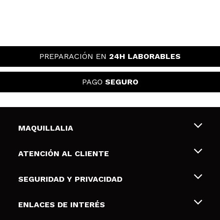
PREPARACIÓN EN
24H LABORABLES
PAGO
SEGURO
MAQUILLALIA
Sobre nosotros
ATENCIÓN AL CLIENTE
Empleo
Envíos y devoluciones
SEGURIDAD Y PRIVACIDAD
Tarjetas de Regalo
Desistimiento / Devoluciones
Terminos y condiciones de uso
ENLACES DE INTERÉS
Formas de pago
Pólitica de Privacidad
Contacto