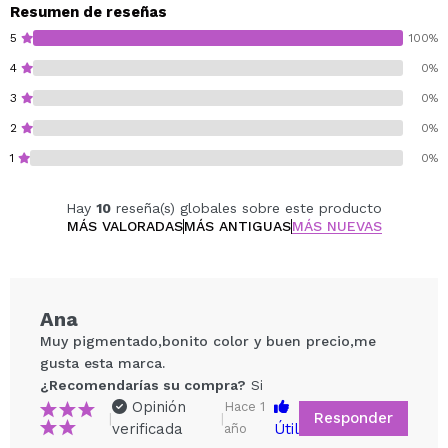
Resumen de reseñas
5
100%
4
0%
3
0%
2
0%
1
0%
Hay
10
reseña(s) globales sobre este producto
MÁS VALORADAS
MÁS ANTIGUAS
MÁS NUEVAS
Ana
Muy pigmentado,bonito color y buen precio,me
gusta esta marca.
¿Recomendarías su compra?
Si
Opinión
Hace 1
Responder
|
|
verificada
Útil
año