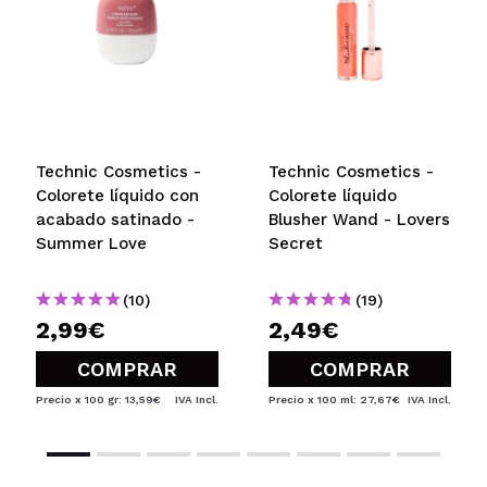
María
Es exageradamente pigmentado. Me lo puse y
acabé como un GusiLuz, pero me encanta. Es
precioso, muy pigmentado y se difumina genial
¿Recomendarías su compra?
Si
Opinión
Hace 3
Technic Cosmetics -
Technic Cosmetics -
Responder
|
|
verificada
Útil
años
Colorete líquido con
Colorete líquido
acabado satinado -
Blusher Wand - Lovers
Summer Love
Secret
Gema
(10)
(19)
Me encantan los tengo todos los tonos. Cuidado pq
2,99€
2,49€
son súper pigmentados
¿Recomendarías su compra?
Si
COMPRAR
COMPRAR
Opinión
Hace 3
Responder
|
|
verificada
Útil
años
Precio x 100 gr: 13,59€
IVA Incl.
Precio x 100 ml: 27,67€
IVA Incl.