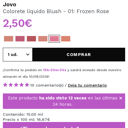
QUIERO REGISTRARME
Jovo
Colorete líquido Blush - 01: Frozen Rose
Al crear una cuenta en Maquillalia.com podrás realizar
tus compras rápidamente, revisar el estado de tus
2,50€
pedidos y consultar tus operaciones anteriores.
CREAR CUENTA
COMPRAR
¡Confirma tu pedido en
15
h
:
20
m
:
55
s
y saldrá enviado desde nuestro
almacén
el día 10/08/2026
!
10 comentario(s) /
Deja tu comentario
Este producto
ha sido visto 12 veces
en las últimas
24 horas.
Contenido: 15.00 ml
Precio x 100 ml: 16,67€