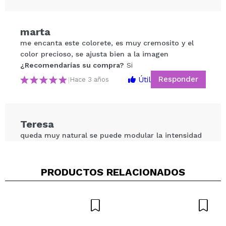
Compartir un vídeo o una foto
marta
Tu vídeo podría ser el primero. Imagínatelo...
me encanta este colorete, es muy cremosito y el
color precioso, se ajusta bien a la imagen
¿Recomendarías su compra?
Si
¿Recomendarías su compra?
Si
No
Responder
Útil
|
Hace 3 años
5/5
ENVIAR
Teresa
queda muy natural se puede modular la intensidad
y da jugosidad a la mejilla
¿Recomendarías su compra?
Si
PRODUCTOS RELACIONADOS
Responder
Útil
|
Hace 3 años