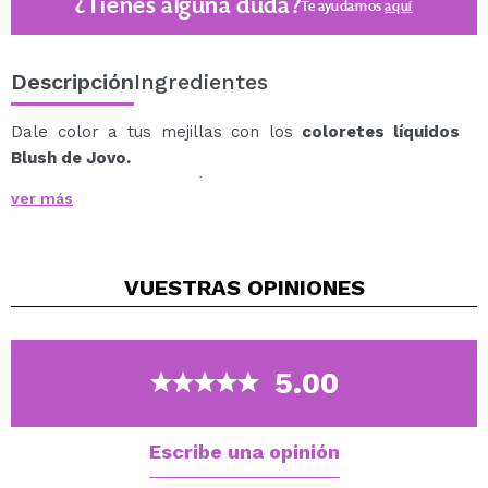
¿Tienes alguna duda?
Te ayudamos
aquí
Descripción
Ingredientes
Dale color a tus mejillas con los
coloretes líquidos
Blush de Jovo.
Este colorete con fórmula ligera y duradera se
ver más
extiende y se fija perfectamente consiguiendo un rubor
sutil y saludable.
Su textura líquida se extiende perfectamente sobre tu
VUESTRAS
OPINIONES
piel, aportándole un color suave para un acabado
natural a tu medida: lo sentirás como una segunda piel.
Coloca una pequeña cantidad de colorete en las yemas
de los dedos y da golpecitos en tus pómulos. Repite
5.00
dependiendo de la intensidad deseada.
Disponible en varios tonos y una agradable fragancia a
melocotón.
Escribe una opinión