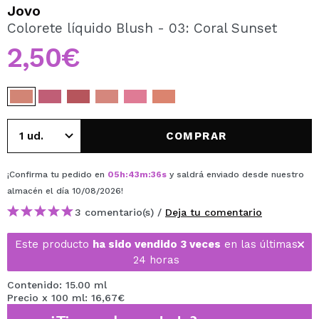
QUIERO REGISTRARME
Jovo
Colorete líquido Blush - 03: Coral Sunset
Al crear una cuenta en Maquillalia.com podrás realizar
tus compras rápidamente, revisar el estado de tus
2,50€
pedidos y consultar tus operaciones anteriores.
CREAR CUENTA
COMPRAR
¡Confirma tu pedido en
05
h
:
43
m
:
36
s
y saldrá enviado desde nuestro
almacén
el día 10/08/2026
!
3 comentario(s) /
Deja tu comentario
Este producto
ha sido vendido 3 veces
en las últimas
24 horas
Contenido: 15.00 ml
Precio x 100 ml: 16,67€