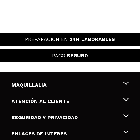
PREPARACIÓN EN
24H LABORABLES
PAGO
SEGURO
MAQUILLALIA
Sobre nosotros
ATENCIÓN AL CLIENTE
Empleo
Envíos y devoluciones
SEGURIDAD Y PRIVACIDAD
Tarjetas de Regalo
Desistimiento / Devoluciones
Terminos y condiciones de uso
ENLACES DE INTERÉS
Formas de pago