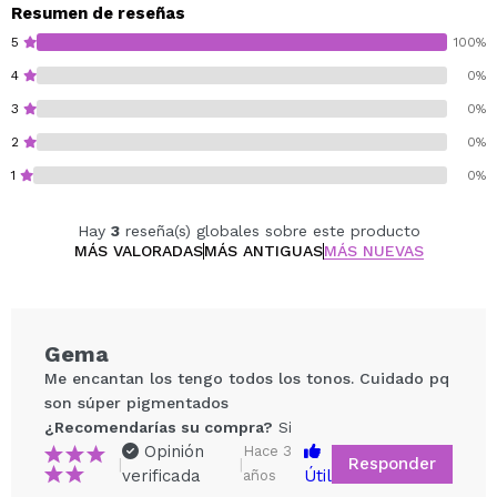
Resumen de reseñas
5
100%
4
0%
3
0%
2
0%
1
0%
Hay
3
reseña(s) globales sobre este producto
MÁS VALORADAS
MÁS ANTIGUAS
MÁS NUEVAS
Gema
Me encantan los tengo todos los tonos. Cuidado pq
son súper pigmentados
¿Recomendarías su compra?
Si
Opinión
Hace 3
Responder
|
|
verificada
Útil
años