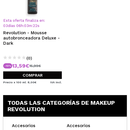
Esta oferta finaliza en:
03
días
06
h
:
03
m
:
21
s
Revolution - Mousse
autobronceadora Deluxe -
Dark
(0)
13,59€
15,99€
-15%
COMPRAR
Precio x 100 ml: 8,00€
IVA Incl.
TODAS LAS CATEGORÍAS DE MAKEUP
REVOLUTION
Accesorios
Accesorios