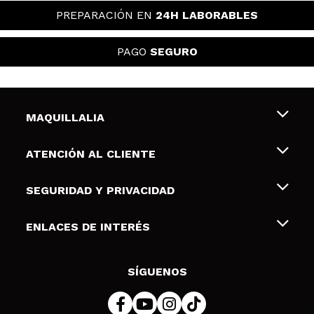
PREPARACIÓN EN
24H LABORABLES
PAGO
SEGURO
MAQUILLALIA
Sobre nosotros
ATENCIÓN AL CLIENTE
Empleo
Envíos y devoluciones
SEGURIDAD Y PRIVACIDAD
Tarjetas de Regalo
Desistimiento / Devoluciones
Terminos y condiciones de uso
ENLACES DE INTERÉS
Formas de pago
Pólitica de Privacidad
Contacto
Descuento Estudiantes
Política de cookies
SÍGUENOS
Resolución de litigios en línea (ODR)