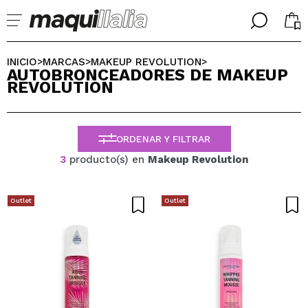
╳
╳
SELECCIONA TU IDIOMA
INICIO
MARCAS
MAKEUP REVOLUTION
>
>
>
AUTOBRONCEADORES DE MAKEUP
Ya soy #maquilover, tengo cuenta
REVOLUTION
BIENVENIDX!
ESPAÑOL
ENGLISH
FRANCES
ORDENAR Y FILTRAR
ALEMAN
ITALIANO
3
producto(s) en
Makeup Revolution
PORTUGUESE
¿Olvidaste la contraseña?
Outlet
Outlet
No tengo cuenta aquí