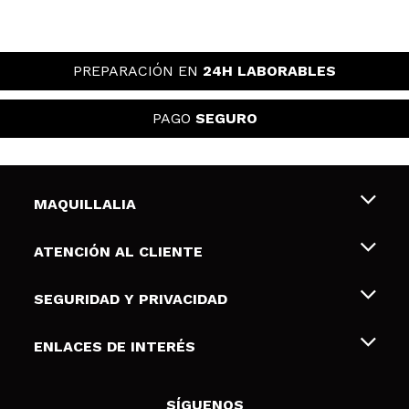
PREPARACIÓN EN
24H LABORABLES
PAGO
SEGURO
MAQUILLALIA
Sobre nosotros
ATENCIÓN AL CLIENTE
Empleo
Envíos y devoluciones
SEGURIDAD Y PRIVACIDAD
Tarjetas de Regalo
Desistimiento / Devoluciones
Terminos y condiciones de uso
ENLACES DE INTERÉS
Formas de pago
Pólitica de Privacidad
Contacto
Descuento Estudiantes
Política de cookies
SÍGUENOS