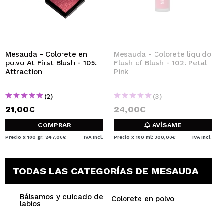
Mesauda - Colorete en
Mesauda - Colorete líquido
polvo At First Blush - 105:
Flush of Blush - 102: Petal
Attraction
Pink
(2)
(3)
21,00€
24,00€
COMPRAR
AVÍSAME
Precio x 100 gr: 247,06€
IVA Incl.
Precio x 100 ml: 300,00€
IVA Incl.
TODAS LAS CATEGORÍAS DE MESAUDA
Bálsamos y cuidado de
Colorete en polvo
labios