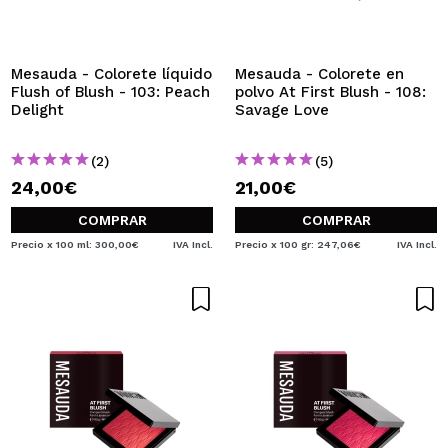
Mesauda - Colorete líquido
Mesauda - Colorete en
Flush of Blush - 103: Peach
polvo At First Blush - 108:
Delight
Savage Love
(2)
(5)
24,00€
21,00€
COMPRAR
COMPRAR
Precio x 100 ml: 300,00€
IVA Incl.
Precio x 100 gr: 247,06€
IVA Incl.