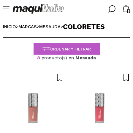
╳
╳
COLORETES
SELECCIONA TU IDIOMA
INICIO
MARCAS
MESAUDA
>
>
>
Ya soy #maquilover, tengo cuenta
BIENVENIDX!
ESPAÑOL
ENGLISH
ORDENAR Y FILTRAR
FRANCES
8
producto(s) en
Mesauda
ALEMAN
ITALIANO
PORTUGUESE
¿Olvidaste la contraseña?
No tengo cuenta aquí