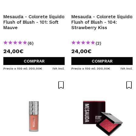
QUIERO REGISTRARME
Al crear una cuenta en Maquillalia.com podrás realizar
Mesauda - Colorete líquido
Mesauda - Colorete líquido
tus compras rápidamente, revisar el estado de tus
Flush of Blush - 101: Soft
Flush of Blush - 104:
pedidos y consultar tus operaciones anteriores.
Mauve
Strawberry Kiss
(6)
(2)
CREAR CUENTA
24,00€
24,00€
COMPRAR
COMPRAR
Precio x 100 ml: 300,00€
IVA Incl.
Precio x 100 ml: 300,00€
IVA Incl.