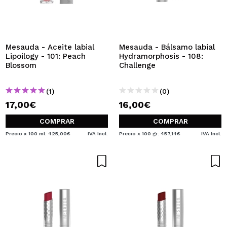
Mesauda - Aceite labial
Mesauda - Bálsamo labial
Lipoilogy - 101: Peach
Hydramorphosis - 108:
Blossom
Challenge
(1)
(0)
17,00€
16,00€
COMPRAR
COMPRAR
Precio x 100 ml: 425,00€
IVA Incl.
Precio x 100 gr: 457,14€
IVA Incl.