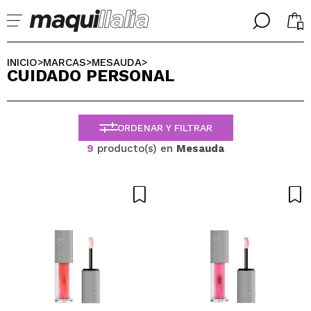
╳
╳
SELECCIONA TU IDIOMA
INICIO
MARCAS
MESAUDA
>
>
>
CUIDADO PERSONAL
Ya soy #maquilover, tengo cuenta
BIENVENIDX!
ESPAÑOL
ENGLISH
ORDENAR Y FILTRAR
FRANCES
ALEMAN
9
producto(s) en
Mesauda
ITALIANO
PORTUGUESE
¿Olvidaste la contraseña?
No tengo cuenta aquí