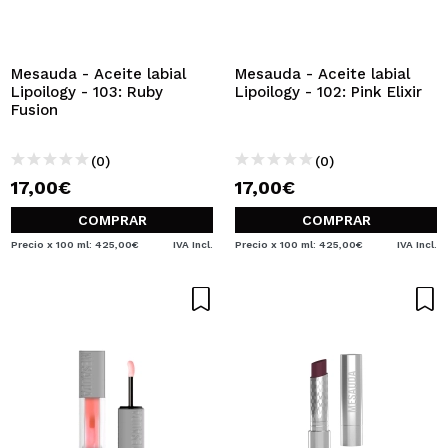
QUIERO REGISTRARME
Al crear una cuenta en Maquillalia.com podrás realizar
tus compras rápidamente, revisar el estado de tus
Mesauda - Aceite labial
Mesauda - Aceite labial
pedidos y consultar tus operaciones anteriores.
Lipoilogy - 103: Ruby
Lipoilogy - 102: Pink Elixir
Fusion
CREAR CUENTA
(0)
(0)
17,00€
17,00€
COMPRAR
COMPRAR
Precio x 100 ml: 425,00€
IVA Incl.
Precio x 100 ml: 425,00€
IVA Incl.