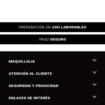
PREPARACIÓN EN
24H LABORABLES
PAGO
SEGURO
MAQUILLALIA
Sobre nosotros
ATENCIÓN AL CLIENTE
Empleo
Envíos y devoluciones
SEGURIDAD Y PRIVACIDAD
Tarjetas de Regalo
Desistimiento / Devoluciones
Terminos y condiciones de uso
ENLACES DE INTERÉS
Formas de pago
Pólitica de Privacidad
Contacto