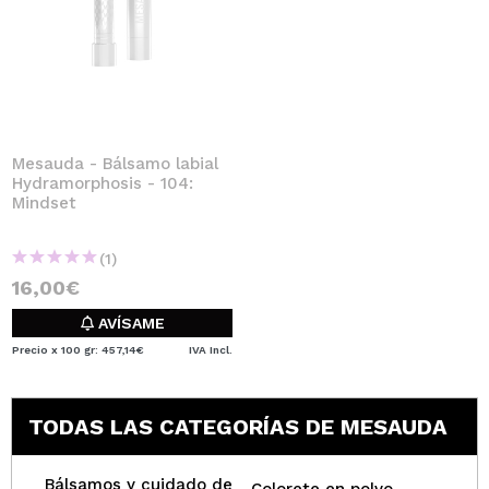
Mesauda - Bálsamo labial
Hydramorphosis - 104:
Mindset
(1)
16,00€
AVÍSAME
Precio x 100 gr: 457,14€
IVA Incl.
TODAS LAS CATEGORÍAS DE MESAUDA
Bálsamos y cuidado de