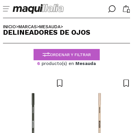
╳
╳
SELECCIONA TU IDIOMA
INICIO
MARCAS
MESAUDA
>
>
>
DELINEADORES DE OJOS
Ya soy #maquilover, tengo cuenta
BIENVENIDX!
ESPAÑOL
ENGLISH
ORDENAR Y FILTRAR
FRANCES
ALEMAN
6
producto(s) en
Mesauda
ITALIANO
PORTUGUESE
¿Olvidaste la contraseña?
No tengo cuenta aquí