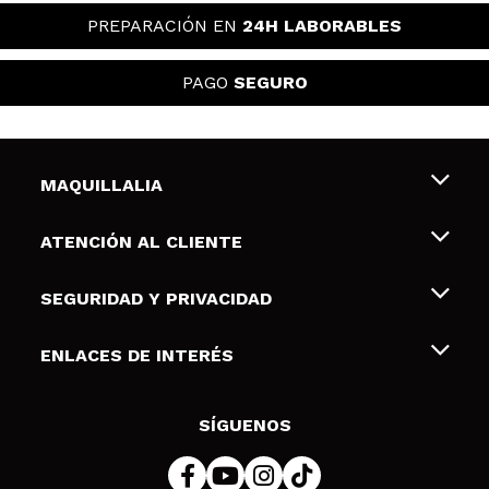
PREPARACIÓN EN
24H LABORABLES
PAGO
SEGURO
MAQUILLALIA
Sobre nosotros
ATENCIÓN AL CLIENTE
Empleo
Envíos y devoluciones
SEGURIDAD Y PRIVACIDAD
Tarjetas de Regalo
Desistimiento / Devoluciones
Terminos y condiciones de uso
ENLACES DE INTERÉS
Formas de pago
Pólitica de Privacidad
Contacto
Descuento Estudiantes
Política de cookies
SÍGUENOS
Resolución de litigios en línea (ODR)