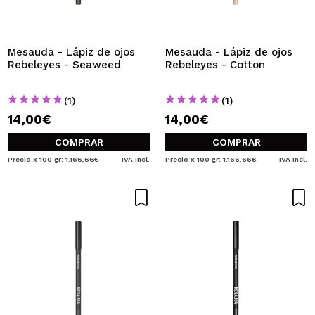
QUIERO REGISTRARME
Al crear una cuenta en Maquillalia.com podrás realizar
tus compras rápidamente, revisar el estado de tus
Mesauda - Lápiz de ojos
Mesauda - Lápiz de ojos
pedidos y consultar tus operaciones anteriores.
Rebeleyes - Seaweed
Rebeleyes - Cotton
(1)
(1)
CREAR CUENTA
14,00€
14,00€
COMPRAR
COMPRAR
Precio x 100 gr: 1.166,66€
IVA Incl.
Precio x 100 gr: 1.166,66€
IVA Incl.