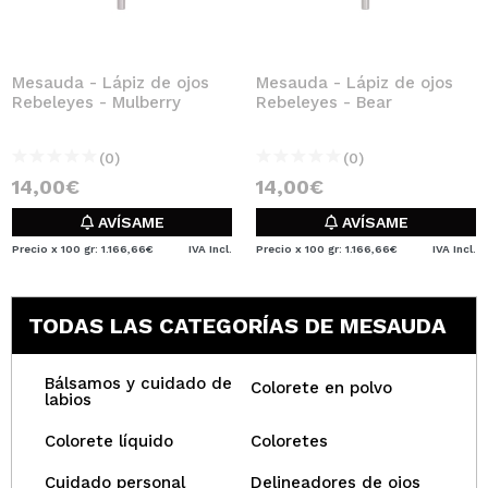
Mesauda - Lápiz de ojos
Mesauda - Lápiz de ojos
Rebeleyes - Mulberry
Rebeleyes - Bear
(0)
(0)
14,00€
14,00€
AVÍSAME
AVÍSAME
Precio x 100 gr: 1.166,66€
IVA Incl.
Precio x 100 gr: 1.166,66€
IVA Incl.
TODAS LAS CATEGORÍAS DE MESAUDA
Bálsamos y cuidado de
Colorete en polvo
labios
Colorete líquido
Coloretes
Cuidado personal
Delineadores de ojos