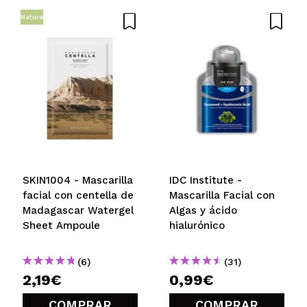
¿Recomendarías su compra?
Si
No
Nature
5/5
ENVIAR
SKIN1004 - Mascarilla
IDC Institute -
facial con centella de
Mascarilla Facial con
Madagascar Watergel
Algas y ácido
Sheet Ampoule
hialurónico
(6)
(31)
2,19€
0,99€
COMPRAR
COMPRAR