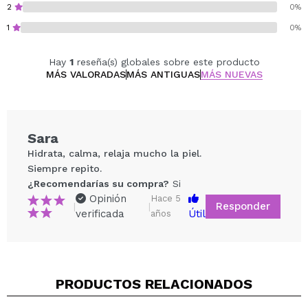
2
0%
1
0%
Hay
1
reseña(s) globales sobre este producto
MÁS VALORADAS
MÁS ANTIGUAS
MÁS NUEVAS
Sara
Hidrata, calma, relaja mucho la piel.
Siempre repito.
¿Recomendarías su compra?
Si
Opinión
Hace 5
Responder
|
|
verificada
Útil
años
Compartir un vídeo o una foto
PRODUCTOS RELACIONADOS
Tu vídeo podría ser el primero. Imagínatelo...