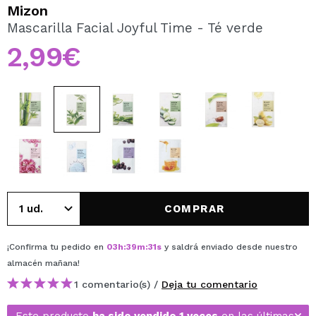
QUIERO REGISTRARME
Mizon
Mascarilla Facial Joyful Time - Té verde
Al crear una cuenta en Maquillalia.com podrás realizar
tus compras rápidamente, revisar el estado de tus
2,99€
pedidos y consultar tus operaciones anteriores.
CREAR CUENTA
COMPRAR
¡Confirma tu pedido en
03
h
:
39
m
:
31
s
y saldrá enviado desde nuestro
almacén
mañana
!
1 comentario(s) /
Deja tu comentario