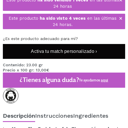
Este producto
ha sido vendido 1 veces
en las últimas
24 horas
Este producto
ha sido visto 4 veces
en las últimas
24 horas.
¿Es este producto adecuado para mí?
Activa tu match personalizado ›
Contenido: 23.00 gr
Precio x 100 gr: 13,00€
¿Tienes alguna duda?
Te ayudamos
aquí
Descripción
Instrucciones
Ingredientes