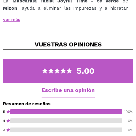
La
Mascarilla Facial Joyful Time - té verde
de
Mizon
ayuda a eliminar las impurezas y a hidratar
profundamente.
ver más
El té verde rico en aminoácidos preserva la humedad
de la piel.
Los antioxidantes y la vitamina C se obtienen de
VUESTRAS
OPINIONES
eliminar los radicales libres de oxígeno.
5.00
Escribe una opinión
Resumen de reseñas
5
100%
4
0%
3
0%