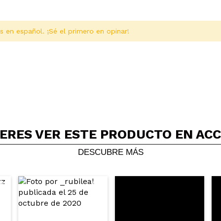
s en español. ¡Sé el primero en opinar!
ERES VER ESTE PRODUCTO EN AC
Compartir un vídeo o una foto
Tu vídeo podría ser el primero. Imagínatelo...
DESCUBRE MÁS
5/
compra?
Si
No
AR