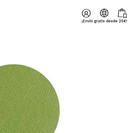
¡Envío gratis desde 25€!
╳
╳
Lúcia Fátima
Raquel
í
one veloce e ottimo
Bueno - Respuesta -
Ya es la segunda vez q
O REGISTRARME
FRANCES
ALEMAN
ITALIANO
PORTUGUESE
ggio. La palette è
Muchas gracias por tu
tengo una mala experi
te come pensavo,
valoración y confianza!
por parte de la mensaje
riventi e r...
En este caso el p...
 Maquillalia.com podrás realizar tus compras
l estado de tus pedidos y consultar tus operaciones