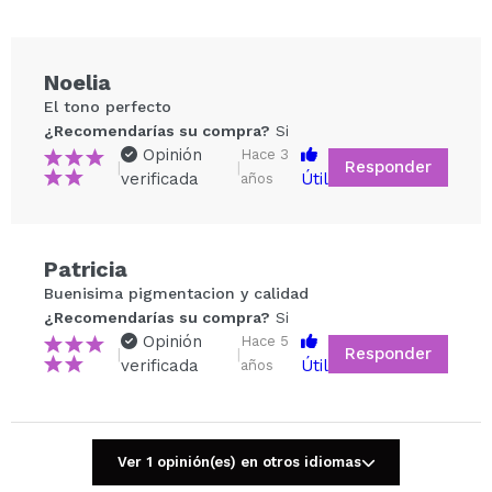
Noelia
El tono perfecto
¿Recomendarías su compra?
Si
Opinión
Hace 3
Responder
|
|
verificada
Útil
años
Patricia
Compartir un vídeo o una foto
Buenisima pigmentacion y calidad
Tu vídeo podría ser el primero. Imagínatelo...
¿Recomendarías su compra?
Si
Opinión
Hace 5
Responder
|
|
verificada
Útil
años
¿Recomendarías su compra?
Si
No
5/5
Ver 1 opinión(es) en otros idiomas
ENVIAR