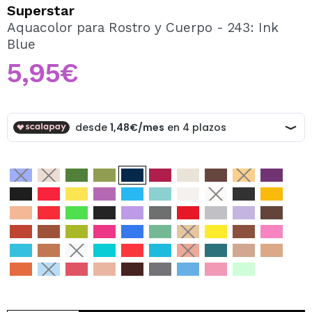
QUIERO REGISTRARME
Superstar
Aquacolor para Rostro y Cuerpo - 243: Ink
Al crear una cuenta en Maquillalia.com podrás realizar
Blue
tus compras rápidamente, revisar el estado de tus
pedidos y consultar tus operaciones anteriores.
5,95€
CREAR CUENTA