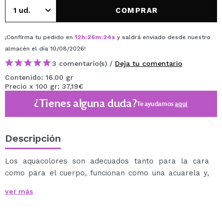
COMPRAR
¡Confirma tu pedido en
12
h
:
26
m
:
23
s
y saldrá enviado desde nuestro
almacén
el día 10/08/2026
!
3 comentario(s) /
Deja tu comentario
Contenido: 16.00 gr
Precio x 100 gr: 37,19€
¿Tienes alguna duda?
Te ayudamos
aquí
Descripción
Los aquacolores son adecuados tanto para la cara
como para el cuerpo, funcionan como una acuarela y,
por lo tanto, pueden ser utilizados tanto por
ver más
profesionales como por principiantes.
Se puede aplicar con una esponja o pincel húmedo.
Se puede eliminar fácilmente con agua y jabón.