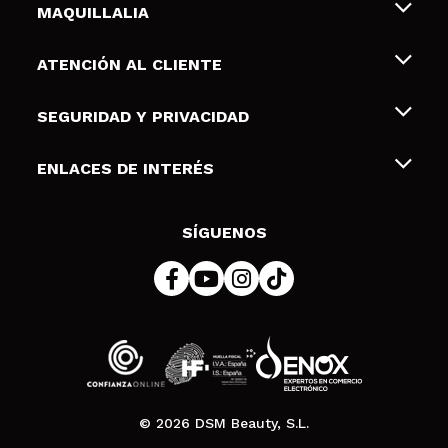
MAQUILLALIA
Sobre nosotros
ATENCIÓN AL CLIENTE
Empleo
Envíos y devoluciones
SEGURIDAD Y PRIVACIDAD
Tarjetas de Regalo
Desistimiento / Devoluciones
Terminos y condiciones de uso
ENLACES DE INTERÉS
Formas de pago
Pólitica de Privacidad
Contacto
Descuento Estudiantes
Política de cookies
SÍGUENOS
Resolución de litigios en línea (ODR)
© 2026 DSM Beauty, S.L.