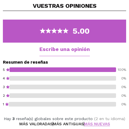
VUESTRAS
OPINIONES
Disponible en una amplia variedad de tonos.
5.00
Escribe una opinión
Resumen de reseñas
5
100%
4
0%
3
0%
2
0%
1
0%
Hay
3
reseña(s) globales sobre este producto
(2 en tu idioma)
MÁS VALORADAS
MÁS ANTIGUAS
MÁS NUEVAS