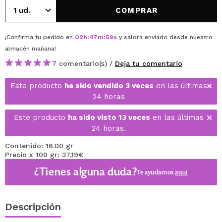
COMPRAR
¡Confirma tu pedido en
02
h
:
47
m
:
59
s
y saldrá enviado desde nuestro
almacén
mañana
!
7 comentario(s) /
Deja tu comentario
Este producto
ha sido vendido 3 veces
en las últimas
24 horas
Este producto
ha sido visto 13 veces
en las últimas
24 horas.
Contenido: 16.00 gr
Precio x 100 gr: 37,19€
¿Tienes alguna duda?
Te ayudamos
aquí
Descripción