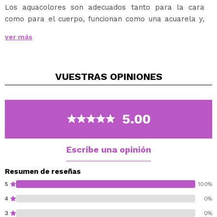
Los aquacolores son adecuados tanto para la cara
como para el cuerpo, funcionan como una acuarela y,
por lo tanto, pueden ser utilizados tanto por
ver más
profesionales como por principiantes.
Se puede aplicar con una esponja o pincel húmedo.
Se puede eliminar fácilmente con agua y jabón.
VUESTRAS
OPINIONES
Disponible en una amplia variedad de tonos.
5.00
Escribe una opinión
Resumen de reseñas
5
100%
4
0%
3
0%