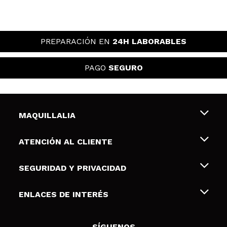
PREPARACIÓN EN
24H LABORABLES
PAGO
SEGURO
MAQUILLALIA
Sobre nosotros
ATENCIÓN AL CLIENTE
Empleo
Envíos y devoluciones
SEGURIDAD Y PRIVACIDAD
Tarjetas de Regalo
Desistimiento / Devoluciones
Terminos y condiciones de uso
ENLACES DE INTERÉS
Formas de pago
Pólitica de Privacidad
Contacto
Descuento Estudiantes
Política de cookies
SÍGUENOS