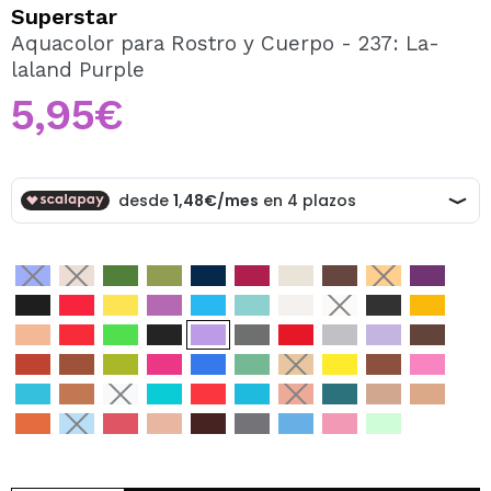
QUIERO REGISTRARME
Superstar
Aquacolor para Rostro y Cuerpo - 237: La-
Al crear una cuenta en Maquillalia.com podrás realizar
laland Purple
tus compras rápidamente, revisar el estado de tus
pedidos y consultar tus operaciones anteriores.
5,95€
CREAR CUENTA