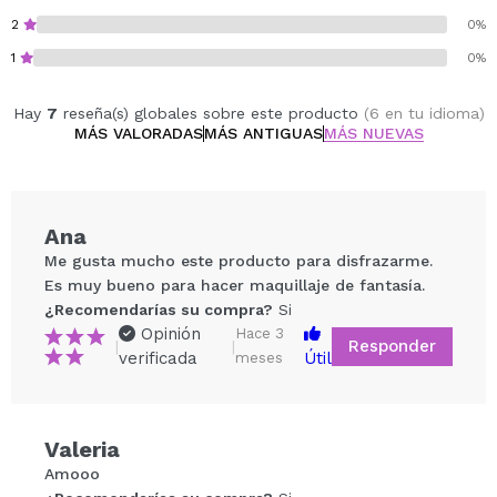
2
0%
1
0%
Hay
7
reseña(s) globales sobre este producto
(6 en tu idioma)
MÁS VALORADAS
MÁS ANTIGUAS
MÁS NUEVAS
Ana
Me gusta mucho este producto para disfrazarme.
Es muy bueno para hacer maquillaje de fantasía.
¿Recomendarías su compra?
Si
Opinión
Hace 3
Responder
|
|
verificada
Útil
meses
Compartir un vídeo o una foto
Valeria
Tu vídeo podría ser el primero. Imagínatelo...
Amooo