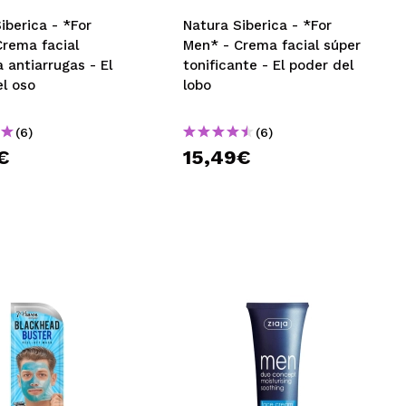
iberica - *For
Natura Siberica - *For
CREAR CUENTA
Crema facial
Men* - Crema facial súper
a antiarrugas - El
tonificante - El poder del
el oso
lobo
(6)
(6)
€
15,49€