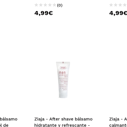
(0)
4,99€
4,99
e bálsamo
Ziaja - After shave bálsamo
Ziaja - 
l de
hidratante y refrescante -
calmante