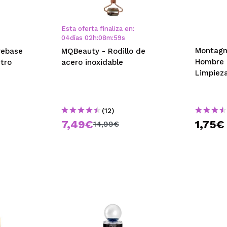
Esta oferta finaliza en:
04
días
02
h
:
08
m
:
58
s
Montagn
rebase
MQBeauty - Rodillo de
Hombre -
stro
acero inoxidable
Limpiez
(12)
7,49€
1,75€
14,99€