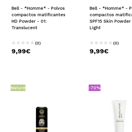
MAQUIFARMA
Bell - *Homme* - Polvos
Bell - *Homme* - P
compactos matificantes
compactos matific
KOREA ZONE
HD Powder - 01:
SPF15 Skin Powder 
Translucent
Light
TRAVEL SIZE
NATURE
(0)
(0)
9,99€
9,99€
OFERTAS
OUTLET
¡HAN VUELTO!
Nature
-70%
PRÓXIMAMENTE
BLOG