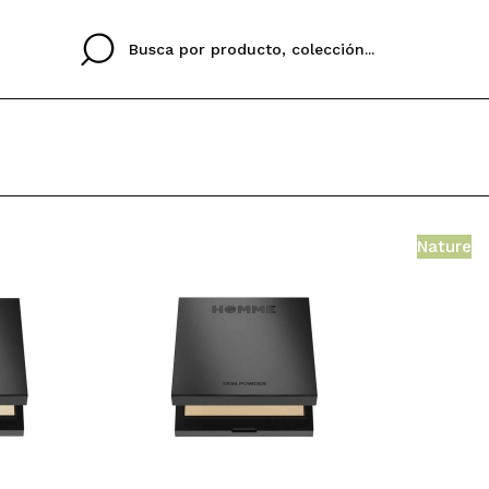
Nature
Cristina
Antonia
Ines
No tengo cuenta aqu
U IDIOMA
ez que
Buena experiencia
Muy bien
Spedizi
QUIER
ESPAÑOL
ENGLISH
eriencia
imballa
ajería.
elegan
colori sc
Al crear una cuenta en
rápidamente, revisar e
anteriores.