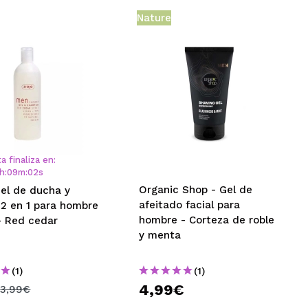
Nature
a finaliza en:
h
:
09
m
:
02
s
Organic Shop - Gel de
Gel de ducha y
afeitado facial para
2 en 1 para hombre
hombre - Corteza de roble
- Red cedar
y menta
(1)
(1)
€
4,99€
3,99€