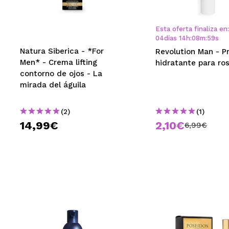
Esta oferta finaliza en:
04
días
14
h
:
08
m
:
58
s
Natura Siberica - *For
Revolution Man - P
Men* - Crema lifting
hidratante para ro
contorno de ojos - La
mirada del águila
(2)
(1)
14,99€
2,10€
6,99€