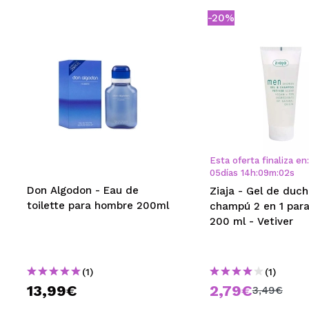
-20%
Esta oferta finaliza en:
05
días
14
h
:
09
m
:
02
s
Don Algodon - Eau de
Ziaja - Gel de duch
toilette para hombre 200ml
champú 2 en 1 par
200 ml - Vetiver
(1)
(1)
13,99€
2,79€
3,49€