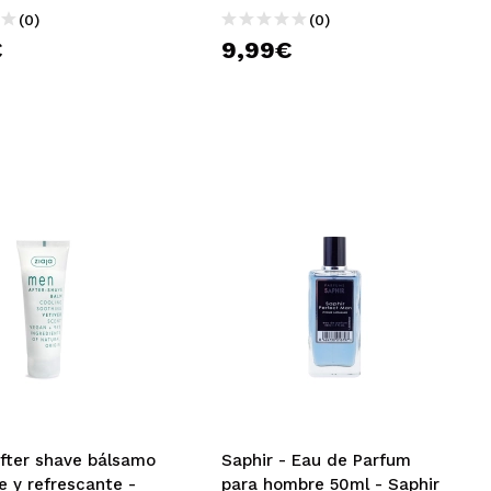
(0)
(0)
€
9,99€
After shave bálsamo
Saphir - Eau de Parfum
 y refrescante -
para hombre 50ml - Saphir