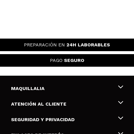
PREPARACIÓN EN
24H LABORABLES
PAGO
SEGURO
MAQUILLALIA
Sobre nosotros
ATENCIÓN AL CLIENTE
Empleo
Envíos y devoluciones
SEGURIDAD Y PRIVACIDAD
Tarjetas de Regalo
Desistimiento / Devoluciones
Terminos y condiciones de uso