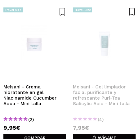
Travel Size
Travel Size
Meisani - Crema
Meisani - Gel limpiador
hidratante en gel
facial purificante y
Niacinamide Cucumber
refrescante Puri-Tea
Aqua - Mini talla
Salicylic Acid - Mini talla
(2)
(4)
9,95€
7,95€
COMPRAR
AVÍSAME