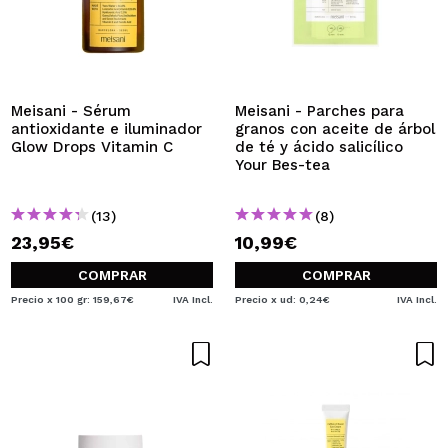
Meisani - Sérum
Meisani - Parches para
antioxidante e iluminador
granos con aceite de árbol
Glow Drops Vitamin C
de té y ácido salicílico
Your Bes-tea
(13)
(8)
23,95€
10,99€
COMPRAR
COMPRAR
Precio x 100 gr: 159,67€
IVA Incl.
Precio x ud: 0,24€
IVA Incl.