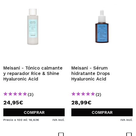
Meisani - Tónico calmante
Meisani - Sérum
y reparador Rice & Shine
hidratante Drops
Hyaluronic Acid
Hyaluronic Acid
(3)
(2)
24,95€
28,99€
COMPRAR
COMPRAR
Precio x 100 ml: 16,63€
IVA Incl.
IVA Incl.