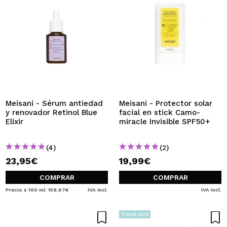
Meisani - Sérum antiedad
Meisani - Protector solar
y renovador Retinol Blue
facial en stick Camo-
Elixir
miracle Invisible SPF50+
(4)
(2)
23,95€
19,99€
COMPRAR
COMPRAR
Precio x 100 ml: 159,67€
IVA Incl.
IVA Incl.
Travel Size