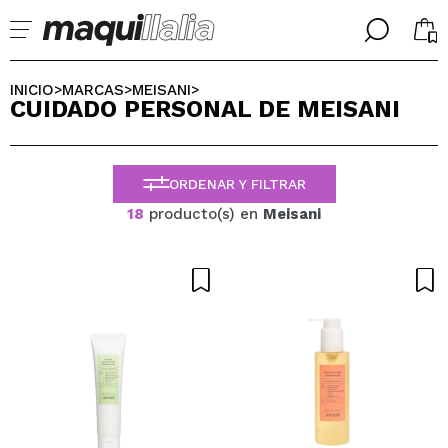
╳
╳
SELECCIONA TU IDIOMA
INICIO
MARCAS
MEISANI
>
>
>
CUIDADO PERSONAL DE MEISANI
Ya soy #maquilover, tengo cuenta
BIENVENIDX!
ESPAÑOL
ENGLISH
ORDENAR Y FILTRAR
FRANCES
ALEMAN
18
producto(s) en
Meisani
ITALIANO
PORTUGUESE
¿Olvidaste la contraseña?
No tengo cuenta aquí