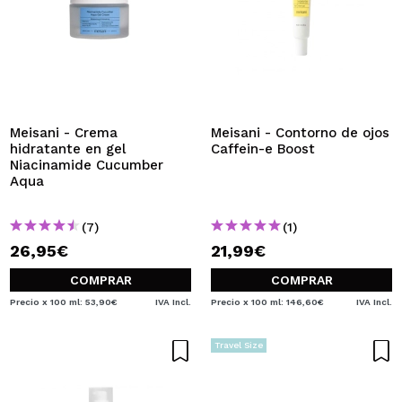
Meisani - Crema
Meisani - Contorno de ojos
hidratante en gel
Caffein-e Boost
Niacinamide Cucumber
Aqua
(7)
(1)
26,95€
21,99€
COMPRAR
COMPRAR
Precio x 100 ml: 53,90€
IVA Incl.
Precio x 100 ml: 146,60€
IVA Incl.
Travel Size