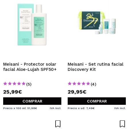
Meisani - Protector solar
Meisani - Set rutina facial
facial Aloe-Lujah SPF50+
Discovery Kit
(5)
(4)
25,99€
29,95€
COMPRAR
COMPRAR
Precio x 100 ml: 51,98€
IVA Incl.
Precio x ud: 7,49€
IVA Incl.