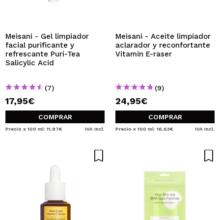
QUIERO REGISTRARME
Al crear una cuenta en Maquillalia.com podrás realizar
tus compras rápidamente, revisar el estado de tus
Meisani - Gel limpiador
Meisani - Aceite limpiador
pedidos y consultar tus operaciones anteriores.
facial purificante y
aclarador y reconfortante
refrescante Puri-Tea
Vitamin E-raser
Salicylic Acid
CREAR CUENTA
(7)
(9)
17,95€
24,95€
COMPRAR
COMPRAR
Precio x 100 ml: 11,97€
IVA Incl.
Precio x 100 ml: 16,63€
IVA Incl.