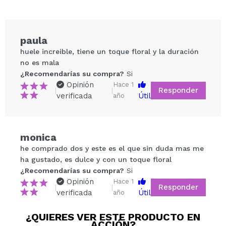
paula
huele increible, tiene un toque floral y la duración
no es mala
¿Recomendarías su compra?
Si
Opinión
Hace 1
Responder
|
|
verificada
Útil
año
Compartir un vídeo o una foto
monica
Tu vídeo podría ser el primero. Imagínatelo...
he comprado dos y este es el que sin duda mas me
ha gustado, es dulce y con un toque floral
¿Recomendarías su compra?
Si
¿Recomendarías su compra?
Si
No
Opinión
Hace 1
Responder
|
|
5/5
verificada
Útil
año
¿QUIERES VER ESTE PRODUCTO EN
ENVIAR
ACCIÓN?