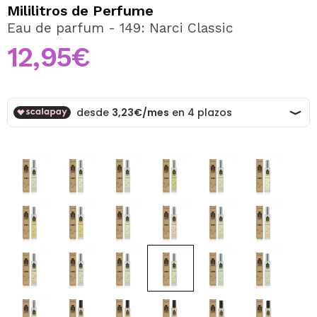
QUIERO REGISTRARME
Mililitros de Perfume
Eau de parfum - 149: Narci Classic
Al crear una cuenta en Maquillalia.com podrás realizar
tus compras rápidamente, revisar el estado de tus
12,95€
pedidos y consultar tus operaciones anteriores.
CREAR CUENTA