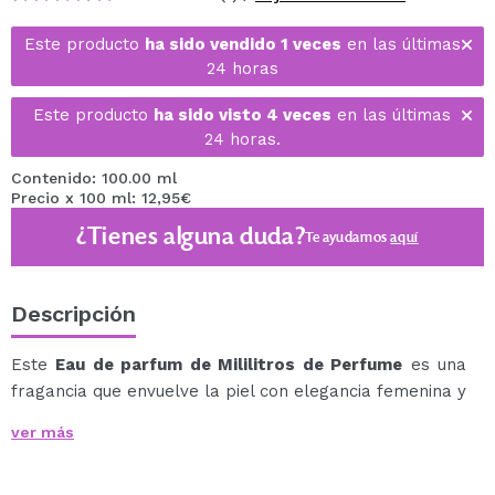
Este producto
ha sido vendido 1 veces
en las últimas
24 horas
Este producto
ha sido visto 4 veces
en las últimas
24 horas.
Contenido: 100.00 ml
Precio x 100 ml: 12,95€
¿Tienes alguna duda?
Te ayudamos
aquí
Descripción
Este
Eau de parfum de Mililitros de Perfume
es una
fragancia que envuelve la piel con elegancia femenina y
profundidad atemporal.
ver más
Desde las primeras notas, esta creación seduce con
una apertura delicada y aterciopelada de rosa fresca y