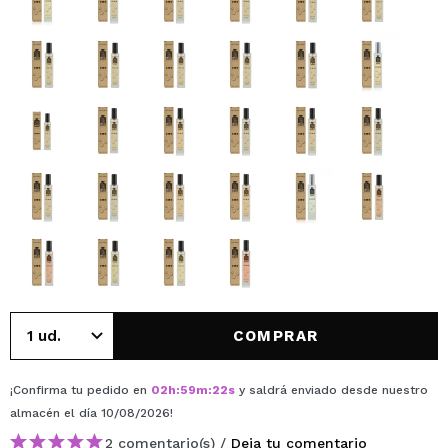
COMPRAR
¡Confirma tu pedido en
02
h
:
59
m
:
21
s
y saldrá enviado desde nuestro
almacén
el día 10/08/2026
!
2 comentario(s) /
Deja tu comentario