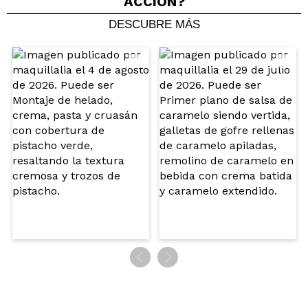
ACCIÓN?
DESCUBRE MÁS
Compartir un vídeo o una foto
Tu vídeo podría ser el primero. Imagínatelo...
¿Recomendarías su compra?
Si
No
5/5
ENVIAR