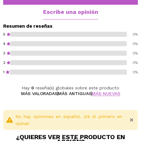
Notas de fondo: Vainilla, Pachulí, Cedro.
Un perfume femenino, intenso y moderno, perfecto
Escribe una opinión
para mujeres que buscan destacar con una fragancia
sofisticada y adictiva.
Resumen de reseñas
5
0%
4
0%
3
0%
2
0%
1
0%
Hay
0
reseña(s) globales sobre este producto
MÁS VALORADAS
MÁS ANTIGUAS
MÁS NUEVAS
No hay opiniones en español. ¡Sé el primero en
opinar!
¿QUIERES VER ESTE PRODUCTO EN