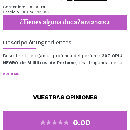
Contenido: 100.00 ml
Precio x 100 ml: 12,95€
¿Tienes alguna duda?
Te ayudamos
aquí
Descripción
Ingredientes
Descubre la elegancia profunda del perfume
207 OPIU
NEGRO de Mililitros de Perfume
, una fragancia de la
familia olfativa oriental que combina sensualidad,
ver más
sofisticación y un carácter misterioso.
Elaborado con ingredientes de alta calidad, este
perfume ofrece hasta 8 horas de duración, dejando una
VUESTRAS
OPINIONES
estela envolvente que destaca en cualquier ocasión.
Pirámide Olfativa
Notas de salida: Pera, Pimienta rosa, Flor de
azahar.
0.00
Notas de corazón: Café, Jazmín.