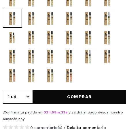
COMPRAR
¡Confirma tu pedido en
02
h
:
59
m
:
23
s
y saldrá enviado desde nuestro
almacén
hoy
!
0 comentario(s) /
Deja tu comentario