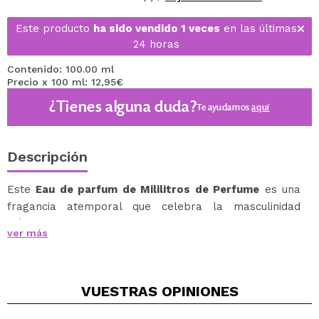
Este producto
ha sido vendido 1 veces
en las últimas
24 horas
Contenido: 100.00 ml
Precio x 100 ml: 12,95€
¿Tienes alguna duda?
Te ayudamos
aquí
Descripción
Este
Eau de parfum de Mililitros de Perfume
es una
fragancia atemporal que celebra la masculinidad
clásica con un toque fresco, verde y sofisticado.
ver más
Perfecta para el hombre que aprecia los perfumes con
personalidad, equilibrio y una evolución rica en matices.
La salida es refrescante y herbal, combinando limón
VUESTRAS
OPINIONES
(lima ácida), bergamota, albahaca, romero, alcaravea y
un toque de frutas, creando una apertura chispeante,