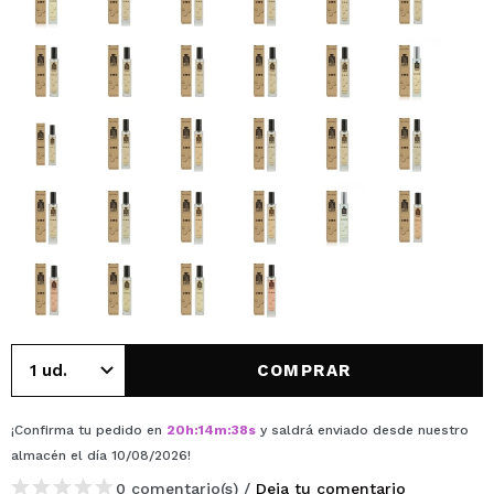
COMPRAR
¡Confirma tu pedido en
20
h
:
14
m
:
38
s
y saldrá enviado desde nuestro
almacén
el día 10/08/2026
!
0 comentario(s) /
Deja tu comentario