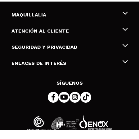
MAQUILLALIA
Sobre nosotros
ATENCIÓN AL CLIENTE
Empleo
Envíos y devoluciones
SEGURIDAD Y PRIVACIDAD
Tarjetas de Regalo
Desistimiento / Devoluciones
Terminos y condiciones de uso
ENLACES DE INTERÉS
Formas de pago
Pólitica de Privacidad
Contacto
Descuento Estudiantes
Política de cookies
SÍGUENOS
Resolución de litigios en línea (ODR)