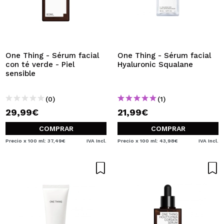
One Thing - Sérum facial
One Thing - Sérum facial
con té verde - Piel
Hyaluronic Squalane
sensible
(0)
(1)
29,99€
21,99€
COMPRAR
COMPRAR
Precio x 100 ml: 37,49€
IVA Incl.
Precio x 100 ml: 43,98€
IVA Incl.