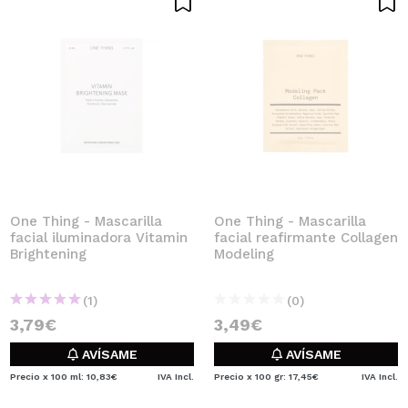
One Thing - Mascarilla
One Thing - Mascarilla
facial iluminadora Vitamin
facial reafirmante Collagen
Brightening
Modeling
(1)
(0)
3,79€
3,49€
AVÍSAME
AVÍSAME
Precio x 100 ml: 10,83€
IVA Incl.
Precio x 100 gr: 17,45€
IVA Incl.