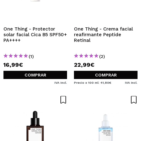
QUIERO REGISTRARME
Al crear una cuenta en Maquillalia.com podrás realizar
tus compras rápidamente, revisar el estado de tus
pedidos y consultar tus operaciones anteriores.
One Thing - Protector
One Thing - Crema facial
solar facial Cica B5 SPF50+
reafirmante Peptide
PA++++
Retinal
CREAR CUENTA
(1)
(2)
16,99€
22,99€
COMPRAR
COMPRAR
IVA Incl.
Precio x 100 ml: 41,80€
IVA Incl.