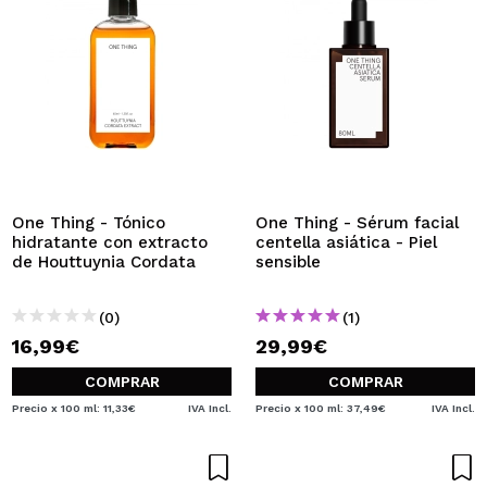
One Thing - Tónico
One Thing - Sérum facial
hidratante con extracto
centella asiática - Piel
de Houttuynia Cordata
sensible
(0)
(1)
16,99€
29,99€
COMPRAR
COMPRAR
Precio x 100 ml: 11,33€
IVA Incl.
Precio x 100 ml: 37,49€
IVA Incl.