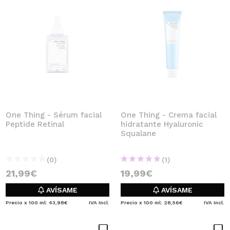
One Thing - Sérum facial
One Thing - Crema facial
Peptide Retinal
hidratante Hyaluronic
Squalane
(0)
(1)
21,99€
19,99€
AVÍSAME
AVÍSAME
Precio x 100 ml: 43,98€
IVA Incl.
Precio x 100 ml: 28,56€
IVA Incl.