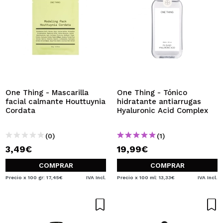
One Thing - Mascarilla
One Thing - Tónico
facial calmante Houttuynia
hidratante antiarrugas
Cordata
Hyaluronic Acid Complex
(0)
(1)
3,49€
19,99€
COMPRAR
COMPRAR
Precio x 100 gr: 17,45€
IVA Incl.
Precio x 100 ml: 13,33€
IVA Incl.