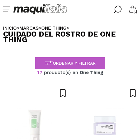
╳
╳
SELECCIONA TU IDIOMA
INICIO
MARCAS
ONE THING
>
>
>
CUIDADO DEL ROSTRO DE ONE
Ya soy #maquilover, tengo cuenta
THING
BIENVENIDX!
ESPAÑOL
ENGLISH
FRANCES
ORDENAR Y FILTRAR
ALEMAN
ITALIANO
17
producto(s) en
One Thing
PORTUGUESE
¿Olvidaste la contraseña?
No tengo cuenta aquí