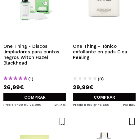
One Thing - Discos
One Thing - Tónico
limpiadores para puntos
exfoliante en pads Cica
negros Witch Hazel
Peeling
Blackhead
(1)
(0)
26,99€
29,99€
COMPRAR
COMPRAR
Precio x 100 ml: 26,99€
IVA Incl.
Precio x 100 gr: 16,66€
IVA Incl.