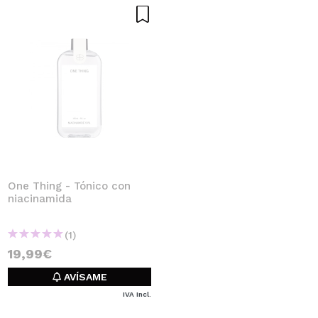
One Thing - Tónico con
niacinamida
(1)
19,99€
AVÍSAME
IVA Incl.