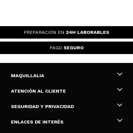
PREPARACIÓN EN
24H LABORABLES
PAGO
SEGURO
MAQUILLALIA
Sobre nosotros
ATENCIÓN AL CLIENTE
Empleo
Envíos y devoluciones
SEGURIDAD Y PRIVACIDAD
Tarjetas de Regalo
Desistimiento / Devoluciones
Terminos y condiciones de uso
ENLACES DE INTERÉS
Formas de pago
Pólitica de Privacidad
Contacto