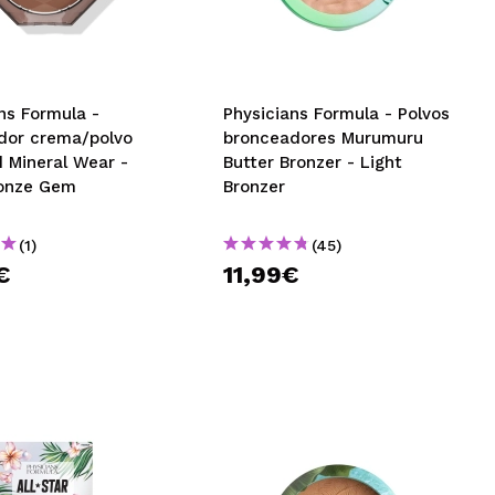
CREAR CUENTA
ns Formula -
Physicians Formula - Polvos
dor crema/polvo
bronceadores Murumuru
 Mineral Wear -
Butter Bronzer - Light
onze Gem
Bronzer
(1)
(45)
€
11,99€