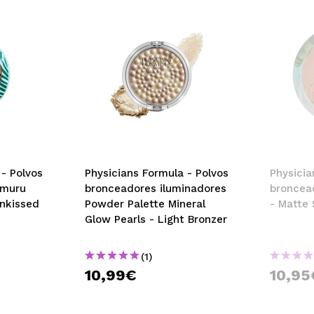
 - Polvos
Physicians Formula - Polvos
Physicia
umuru
bronceadores iluminadores
broncea
unkissed
Powder Palette Mineral
- Matte
Glow Pearls - Light Bronzer
(1)
10,99€
10,95