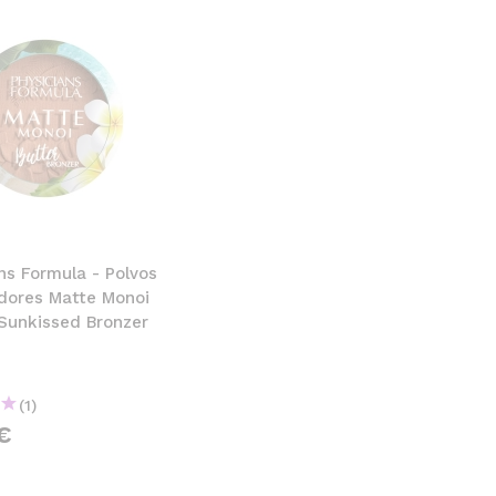
ns Formula - Polvos
dores Matte Monoi
 Sunkissed Bronzer
(1)
€