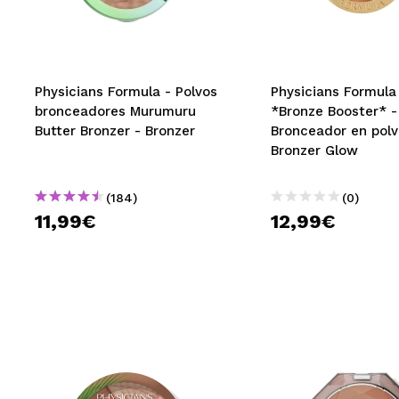
MAQUIFARMA
KOREA ZONE
TRAVEL SIZE
Physicians Formula - Polvos
Physicians Formula
bronceadores Murumuru
*Bronze Booster* -
NATURE
Butter Bronzer - Bronzer
Bronceador en pol
Bronzer Glow
OFERTAS
(184)
(0)
OUTLET
11,99€
12,99€
¡HAN VUELTO!
PRÓXIMAMENTE
BLOG