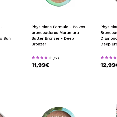
 -
Physicians Formula - Polvos
Physicia
bronceadores Murumuru
Broncea
vo Sun
Butter Bronzer - Deep
Diamond
Bronzer
Deep Br
(12)
11,99€
12,99