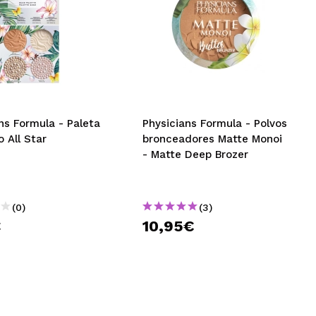
ns Formula - Paleta
Physicians Formula - Polvos
o All Star
bronceadores Matte Monoi
- Matte Deep Brozer
(0)
(3)
€
10,95€