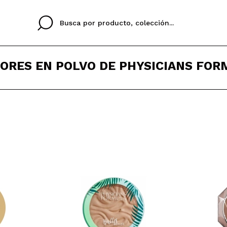
ORES EN POLVO DE PHYSICIANS FOR
Cristina
Antonia
Ines
No tengo cuenta aqu
U IDIOMA
ez que
Buena experiencia
Muy bien
Spedizi
QUIER
ESPAÑOL
ENGLISH
eriencia
imballa
ajería.
elegan
colori sc
Al crear una cuenta en
rápidamente, revisar e
anteriores.