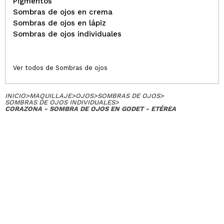
Pigmentos
Manuela
Sombras de ojos en crema
Un tono naranja con suaves destellos dorados que
Sombras de ojos en lápiz
queda muy bonito. Ligera y sedosa.
Sombras de ojos individuales
¿Recomendarías su compra?
Si
Opinión
Hace 3
Responder
|
|
verificada
Útil
años
Ver todos de Sombras de ojos
INICIO
>
MAQUILLAJE
>
OJOS
>
SOMBRAS DE OJOS
>
Rocío
SOMBRAS DE OJOS INDIVIDUALES
>
CORAZONA - SOMBRA DE OJOS EN GODET - ETÉREA
Muy bonita y fácil de trabajar
¿Recomendarías su compra?
Si
Opinión
Hace 3
Responder
|
|
verificada
Útil
años
Enya
preciosa
¿Recomendarías su compra?
Si
Opinión
Hace 3