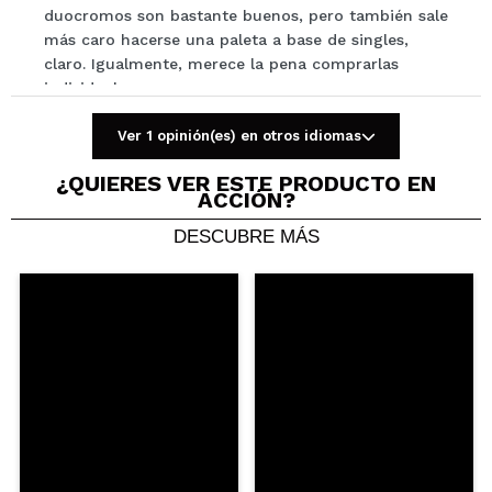
duocromos son bastante buenos, pero también sale
ENVIAR
más caro hacerse una paleta a base de singles,
claro. Igualmente, merece la pena comprarlas
individuales.
¿Recomendarías su compra?
Si
Opinión
Ver 1 opinión(es) en otros idiomas
Hace 2
Responder
|
|
verificada
Útil
años
¿QUIERES VER ESTE PRODUCTO EN
ACCIÓN?
DESCUBRE MÁS
IG
Pigmenta bien, aunque no es una maravilla.
Tampoco es que el color dé para más.
¿Recomendarías su compra?
Si
Opinión
Hace 3
Responder
|
|
verificada
Útil
años
Laura
Qué bonita esta sombra! rosada con reflejo dorado