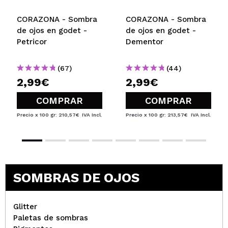
Responder
|
|
verificada
Útil
años
CORAZONA - Sombra
CORAZONA - Sombra
de ojos en godet -
de ojos en godet -
Petricor
Dementor
Maria del Mar
Sombra preciosa
(67)
(44)
¿Recomendarías su compra?
Si
2,99€
2,99€
Opinión
Hace 3
Responder
|
|
verificada
Útil
años
COMPRAR
COMPRAR
Precio x 100 gr: 210,57€
IVA Incl.
Precio x 100 gr: 213,57€
IVA Incl.
VICTORIA
Calidad muy buena! Como todas las sombras de
corazona.
¿Recomendarías su compra?
Si
SOMBRAS DE OJOS
Opinión
Hace 3
Responder
|
|
verificada
Útil
años
Glitter
Paletas de sombras