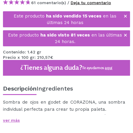
61 comentario(s) /
Deja tu comentario
Este producto
ha sido vendido 15 veces
en las
últimas 24 horas
Este producto
ha sido visto 81 veces
en las últimas
24 horas.
Contenido: 1.42 gr
Precio x 100 gr: 210,57€
¿Tienes alguna duda?
Te ayudamos
aquí
Descripción
Ingredientes
Sombra de ojos en godet de CORAZONA, una sombra
individual perfecta para crear tu propia paleta.
Sombras en godet súper pigmentadas, fáciles de
ver más
aplicar y difuminar, que te ayudará a crear looks de lo
más increíbles.