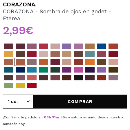
QUIERO REGISTRARME
CORAZONA.
CORAZONA - Sombra de ojos en godet -
Al crear una cuenta en Maquillalia.com podrás realizar
Etérea
tus compras rápidamente, revisar el estado de tus
pedidos y consultar tus operaciones anteriores.
2,99€
CREAR CUENTA
COMPRAR
¡Confirma tu pedido en
06
h
:
31
m
:
55
s
y saldrá enviado desde nuestro
almacén
hoy
!