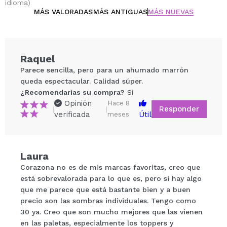
idioma)
MÁS VALORADAS
MÁS ANTIGUAS
MÁS NUEVAS
Raquel
Parece sencilla, pero para un ahumado marrón
queda espectacular. Calidad súper.
¿Recomendarías su compra?
Si
Opinión
Hace 8
Responder
|
|
verificada
Útil
meses
Compartir un vídeo o una foto
Laura
Tu vídeo podría ser el primero. Imagínatelo...
Corazona no es de mis marcas favoritas, creo que
está sobrevalorada para lo que es, pero si hay algo
que me parece que está bastante bien y a buen
¿Recomendarías su compra?
Si
No
precio son las sombras individuales. Tengo como
5/5
30 ya. Creo que son mucho mejores que las vienen
en las paletas, especialmente los toppers y