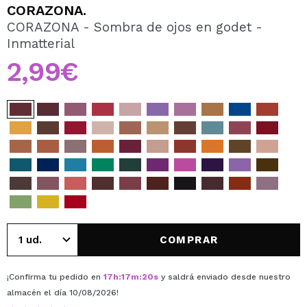
QUIERO REGISTRARME
CORAZONA.
CORAZONA - Sombra de ojos en godet -
Al crear una cuenta en Maquillalia.com podrás realizar
Inmatterial
tus compras rápidamente, revisar el estado de tus
pedidos y consultar tus operaciones anteriores.
2,99€
CREAR CUENTA
COMPRAR
¡Confirma tu pedido en
17
h
:
17
m
:
20
s
y saldrá enviado desde nuestro
almacén
el día 10/08/2026
!