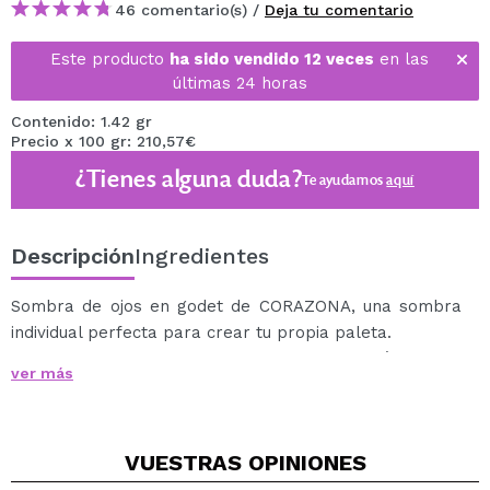
46 comentario(s) /
Deja tu comentario
Este producto
ha sido vendido 12 veces
en las
últimas 24 horas
Contenido: 1.42 gr
Precio x 100 gr: 210,57€
¿Tienes alguna duda?
Te ayudamos
aquí
Descripción
Ingredientes
Sombra de ojos en godet de CORAZONA, una sombra
individual perfecta para crear tu propia paleta.
Sombras en godet súper pigmentadas, fáciles de
ver más
aplicar y difuminar, que te ayudará a crear looks de lo
más increíbles.
Descubre la amplia gama de tonos y acabados de las
VUESTRAS
OPINIONES
sombras en godet de CORAZONA, entre las que