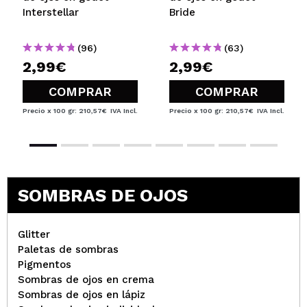
Interstellar
Bride
Maria Neus
(96)
(63)
2,99€
2,99€
Genial
¿Recomendarías su compra?
Si
COMPRAR
COMPRAR
Opinión
Hace 3
Responder
|
|
verificada
Útil
años
Precio x 100 gr: 210,57€
IVA Incl.
Precio x 100 gr: 210,57€
IVA Incl.
Andrea
Pigmentación inmejorable, fácil de trabajar y un
SOMBRAS DE OJOS
color precioso
¿Recomendarías su compra?
Si
Opinión
Hace 3
Glitter
Responder
|
|
verificada
Útil
años
Paletas de sombras
Pigmentos
Sombras de ojos en crema
Sombras de ojos en lápiz
myriam