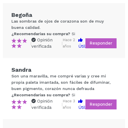
Begoña
Las sombras de ojos de corazona son de muy
buena calidad.
¿Recomendarías su compra?
Si
Opinión
Hace 2
Responder
|
|
verificada
Útil
años
Compartir un vídeo o una foto
Sandra
Tu vídeo podría ser el primero. Imagínatelo...
Son una maravilla, me compré varias y cree mi
propia paleta imantada, son fáciles de difuminar,
buen pigmento, corazón nunca defrauda
¿Recomendarías su compra?
Si
No
¿Recomendarías su compra?
Si
5/5
Opinión
Hace 3
Responder
|
|
verificada
Útil
años
ENVIAR