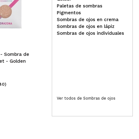
Paletas de sombras
Responder
Útil
CORAZONA - Sombra de
Pigmentos
ojos en godet - Kerid
CO
Sombras de ojos en crema
ojo
Sombras de ojos en lápiz
Sombras de ojos individuales
- Sombra de
Responder
Útil
et - Golden
40)
(45)
2,99€
2,
Ver todos de Sombras de ojos
Responder
Útil