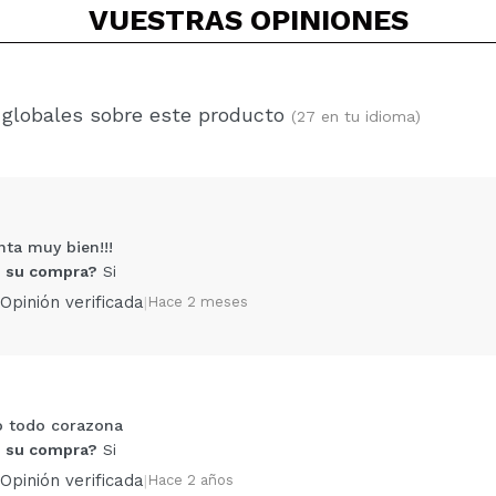
VUESTRAS
OPINIONES
 globales sobre este producto
(27 en tu idioma)
nta muy bien!!!
 su compra?
Si
Opinión verificada
|
Hace 2 meses
 todo corazona
Compartir un vídeo o una foto
 su compra?
Si
Tu vídeo podría ser el primero. Imagínatelo...
Opinión verificada
|
Hace 2 años