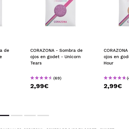
Opinión verificada
|
Hace 3 años
 pigmentación, aunque polvorientas
 su compra?
Si
a de
CORAZONA - Sombra de
CORAZONA 
Opinión verificada
|
Hace 3 años
e
ojos en godet - Unicorn
ojos en god
Tears
Hour
(69)
(
igmentada
2,99€
2,99€
 su compra?
Si
Opinión verificada
|
Hace 3 años