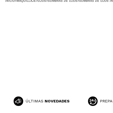
INICIO
>
MAQUILLAJE
>
OJOS
>
SOMBRAS DE OJOS
>
SOMBRAS DE OJOS IN
Excelente pigme
¿Recomendarías
|
Barbara
Un naranja mate 
¿Recomendarías
|
Adriana
Son sombras que
tanto para maqu
¿Recomendarías
ÚLTIMAS
NOVEDADES
PREPA
|