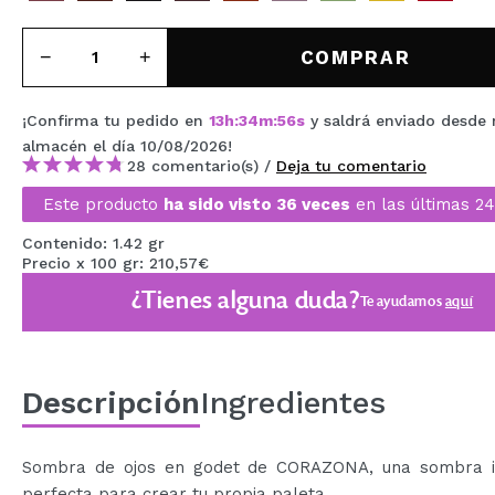
MAQUIFARMA
COMPRAR
KOREA ZONE
TRAVEL SIZE
¡Confirma tu pedido en
13
h
:
34
m
:
56
s
y saldrá enviado desde 
almacén
el día 10/08/2026
!
NATURE
28 comentario(s) /
Deja tu comentario
Este producto
ha sido visto 36 veces
en las últimas 24
OFERTAS
Contenido: 1.42 gr
Precio x 100 gr: 210,57€
OUTLET
¿Tienes alguna duda?
Te ayudamos
aquí
¡HAN VUELTO!
PRÓXIMAMENTE
Descripción
Ingredientes
BLOG
Sombra de ojos en godet de CORAZONA, una sombra in
perfecta para crear tu propia paleta.