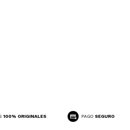
Responder
Útil
Responder
Útil
tonos. Quizá algún tono frío mate más estaría bien
o esto, ME ENCANTAN
S
100% ORIGINALES
PAGO
Responder
SEGURO
Útil