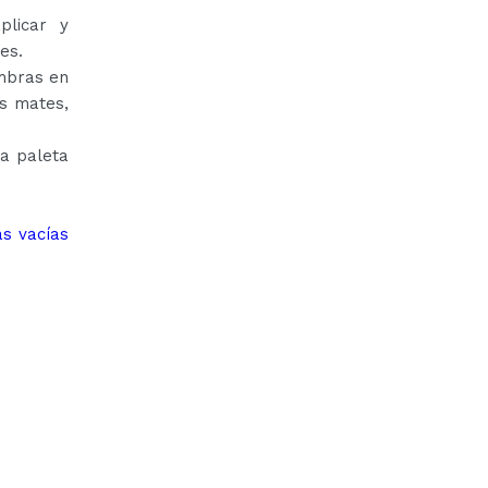
plicar y
es.
mbras en
s mates,
la paleta
as vacías