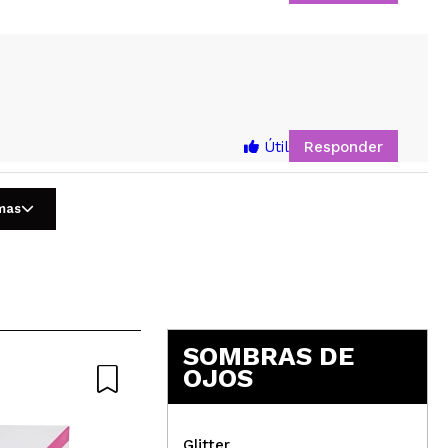
5
Responder
Útil
omas
Responder
Útil
SOMBRAS DE
OJOS
ad que tiene, lo recomiendo.
Glitter