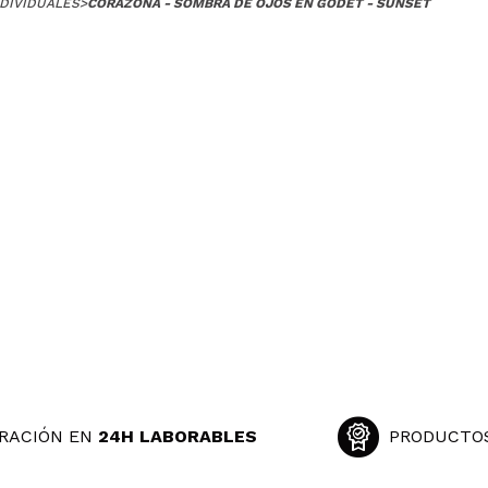
DIVIDUALES
>
CORAZONA - SOMBRA DE OJOS EN GODET - SUNSET
ntación
 su compra?
Si
Opinión verificada
|
Hace 4 años
precioso, ideal para looks de verano y otoño.
 su compra?
Si
Opinión verificada
|
Hace 4 años
 tienen muy buena pigmentación y tienen bastante variedad de 
illajes de diario como algo más elaborado o potente. Quitand
 su compra?
Si
RACIÓN EN
24H LABORABLES
PRODUCTO
Opinión verificada
|
Hace 4 años