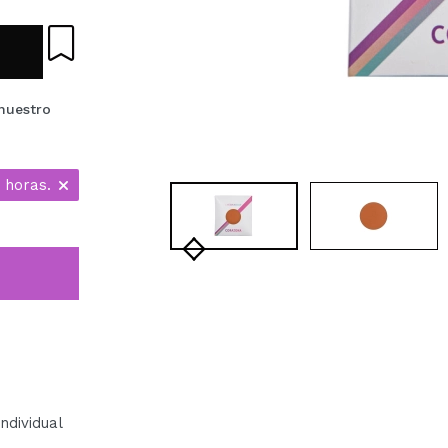
nuestro
 horas.
dividual