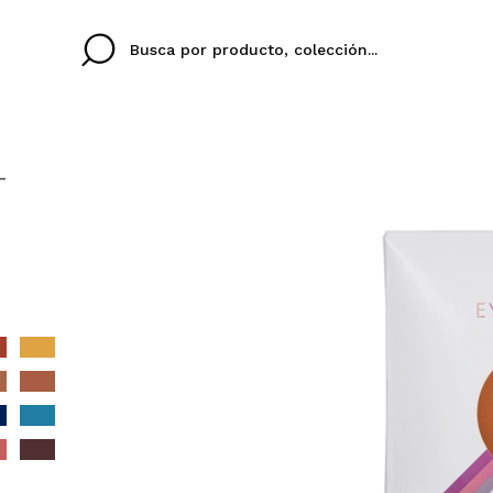
-
Cristina
Antonia
Ines
No tengo cuenta aqu
U IDIOMA
ez que
Buena experiencia
Muy bien
Spedizi
QUIER
ESPAÑOL
ENGLISH
eriencia
imballa
ajería.
elegan
colori sc
Al crear una cuenta en
rápidamente, revisar e
anteriores.