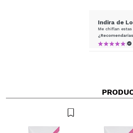
¿Recomendarías su 
Indira de L
ENVI
Me chiflan estas
¿Recomendarías
|
Noelia
Me encanta su p
¿Recomendarías
PRODUC
|
sheyla
Muy bonita, buen
¿Recomendarías