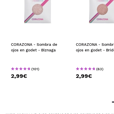
|
Marta
Sombras de alta
¿Recomendarías
CORAZONA - Sombra de
CORAZONA - Sombr
|
ojos en godet - Biznaga
ojos en godet - Brid
Ana Isabel
(101)
(63)
Sombra super P
2,99€
2,99€
¿Recomendarías
|
CONCHI