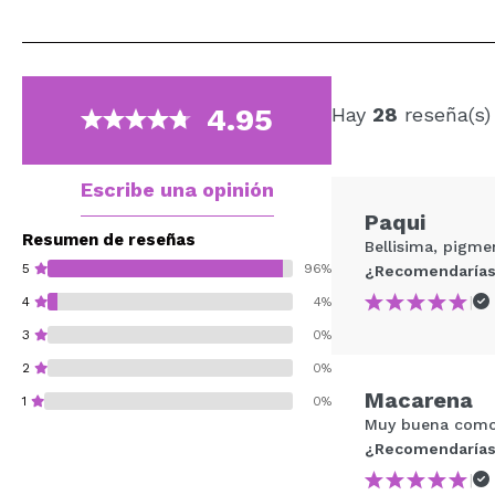
4.95
Hay
28
reseña(s)
Escribe una opinión
Paqui
Resumen de reseñas
Bellisima, pigme
5
96%
¿Recomendarías
|
4
4%
3
0%
2
0%
Macarena
1
0%
Muy buena como
¿Recomendarías
|