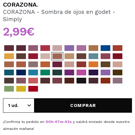
QUIERO REGISTRARME
CORAZONA.
CORAZONA - Sombra de ojos en godet -
Al crear una cuenta en Maquillalia.com podrás realizar
Simply
tus compras rápidamente, revisar el estado de tus
pedidos y consultar tus operaciones anteriores.
2,99€
CREAR CUENTA
COMPRAR
¡Confirma tu pedido en
00
h
:
47
m
:
42
s
y saldrá enviado desde nuestro
almacén
mañana
!