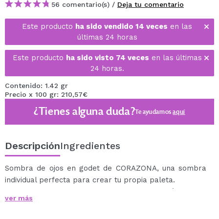
56 comentario(s) /
Deja tu comentario
Este producto
ha sido vendido 14 veces
en las
últimas 24 horas
Este producto
ha sido visto 74 veces
en las últimas
24 horas.
Contenido: 1.42 gr
Precio x 100 gr: 210,57€
¿Tienes alguna duda?
Te ayudamos
aquí
Descripción
Ingredientes
Sombra de ojos en godet de CORAZONA, una sombra
individual perfecta para crear tu propia paleta.
Sombras en godet súper pigmentadas, fáciles de
ver más
aplicar y difuminar, que te ayudará a crear looks de lo
más increíbles.