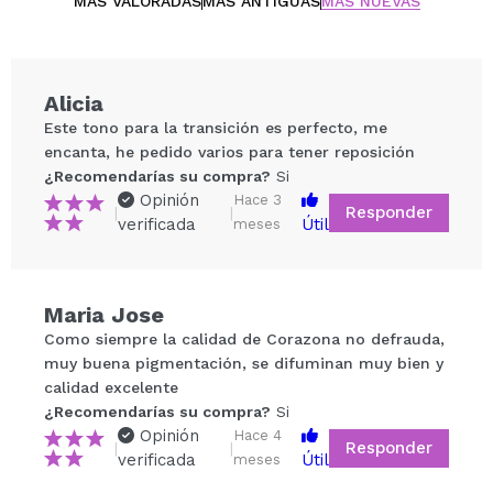
MÁS VALORADAS
MÁS ANTIGUAS
MÁS NUEVAS
Alicia
Este tono para la transición es perfecto, me
encanta, he pedido varios para tener reposición
¿Recomendarías su compra?
Si
Opinión
Hace 3
Responder
|
|
verificada
Útil
meses
Compartir un vídeo o una foto
Maria Jose
Tu vídeo podría ser el primero. Imagínatelo...
Como siempre la calidad de Corazona no defrauda,
muy buena pigmentación, se difuminan muy bien y
calidad excelente
¿Recomendarías su compra?
Si
No
¿Recomendarías su compra?
Si
5/5
Opinión
Hace 4
Responder
|
|
verificada
Útil
meses
ENVIAR