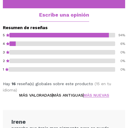
Esta sombra en godet es ideal para incluir en las
paletas vacías magnéticas de la misma marca
Escribe una opinión
CORAZONA.
Diámetro del godet 26mm.
Resumen de reseñas
5
94%
Cruelty free.
4
6%
Vegan.
3
0%
2
0%
1
0%
Hay
16
reseña(s) globales sobre este producto
(15 en tu
idioma)
MÁS VALORADAS
MÁS ANTIGUAS
MÁS NUEVAS
Irene