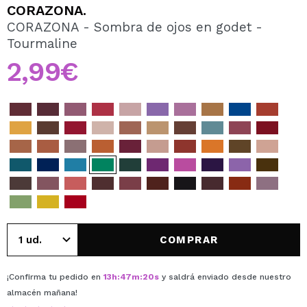
QUIERO REGISTRARME
CORAZONA.
CORAZONA - Sombra de ojos en godet -
Al crear una cuenta en Maquillalia.com podrás realizar
Tourmaline
tus compras rápidamente, revisar el estado de tus
pedidos y consultar tus operaciones anteriores.
2,99€
CREAR CUENTA
COMPRAR
¡Confirma tu pedido en
13
h
:
47
m
:
20
s
y saldrá enviado desde nuestro
almacén
mañana
!