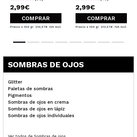
2,99€
2,99€
COMPRAR
COMPRAR
sonia
????????????????
Precio x 100 gr: 210,57€
IVA Incl.
Precio x 100 gr: 213,57€
IVA Incl.
¿Recomendarías su compra?
Si
Opinión
Hace 5
Responder
|
|
verificada
Útil
años
SOMBRAS DE OJOS
Johanna
maravillosas una superpigmentación
Glitter
¿Recomendarías su compra?
Si
Paletas de sombras
Opinión
Hace 5
Pigmentos
Responder
|
|
verificada
Útil
años
Sombras de ojos en crema
Sombras de ojos en lápiz
Sombras de ojos individuales
Sara
Tiene buena pigmentación y el color es muy bonito
Ver todos de Sombras de ojos