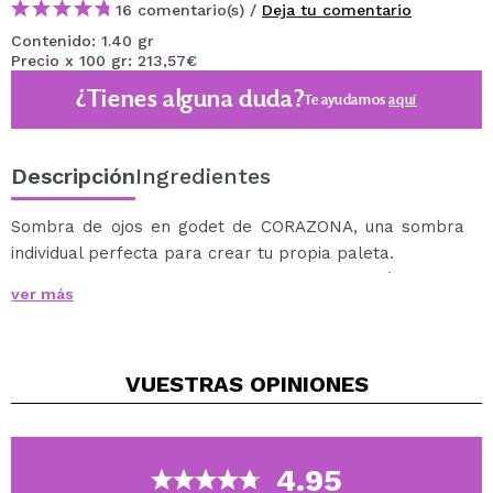
16 comentario(s) /
Deja tu comentario
Contenido: 1.40 gr
Precio x 100 gr: 213,57€
¿Tienes alguna duda?
Te ayudamos
aquí
Descripción
Ingredientes
Sombra de ojos en godet de CORAZONA, una sombra
individual perfecta para crear tu propia paleta.
Sombras en godet súper pigmentadas, fáciles de
ver más
aplicar y difuminar, que te ayudará a crear looks de lo
más increíbles.
Descubre la amplia gama de tonos y acabados de las
VUESTRAS
OPINIONES
sombras en godet de CORAZONA, entre las que
encontrarás sombras mates, metalizadas y duocromos.
Solo tienes que elegir tus sombras favoritas para crear
la paleta de tus sueños.
4.95