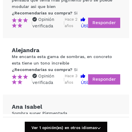
pensaba que tenia mas pigmento pero se puede
modular asi que bien
¿Recomendarías su compra?
Si
Opinión
Hace 2
Responder
|
|
verificada
Útil
años
Compartir un vídeo o una foto
Alejandra
Tu vídeo podría ser el primero. Imagínatelo...
Me encanta esta gama de sombras, en concreto
esta tiene un tono increible
¿Recomendarías su compra?
Si
¿Recomendarías su compra?
Si
No
Opinión
Hace 3
Responder
|
|
5/5
verificada
Útil
años
ENVIAR
Ana Isabel
Sombra super Pigmentada
Boa Qualidade preço
¿Recomendarías su compra?
Si
Ver 1 opinión(es) en otros idiomas